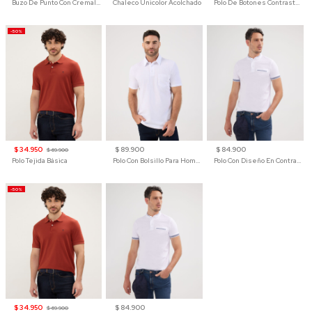
Buzo De Punto Con Cremallera Para Hombre
Chaleco Unicolor Acolchado
Polo De Botones Contraste Para Hombre
-50%
$ 34.950
$ 89.900
$ 84.900
$ 69.900
Polo Tejida Básica
Polo Con Bolsillo Para Hombre
Polo Con Diseño En Contraste
-50%
$ 34.950
$ 84.900
$ 69.900