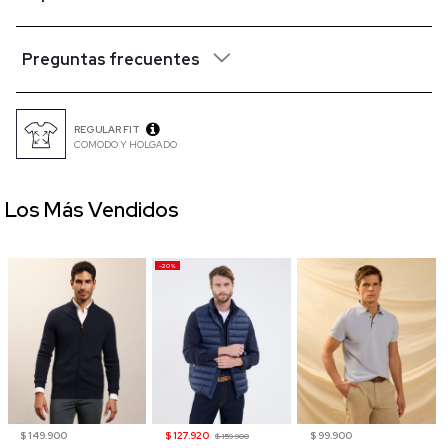
Preguntas frecuentes
REGULAR FIT
COMODO Y HOLGADO
Los Más Vendidos
-20%
$ 149.900
$ 127.920
$ 99.900
$ 159.900