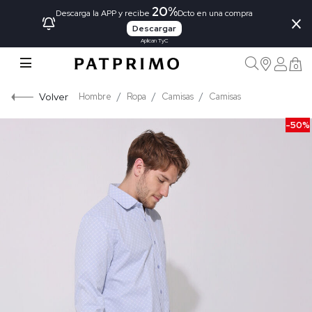
20%
×
Descarga la APP y recibe
Dcto en una compra
Descargar
Aplican TyC
0
Volver
Hombre
Ropa
Camisas
Camisas
-50%