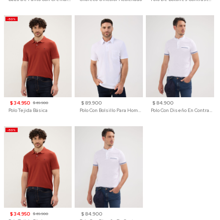
-50%
$ 34.950
$ 89.900
$ 84.900
$ 69.900
Polo Tejida Básica
Polo Con Bolsillo Para Hombre
Polo Con Diseño En Contraste
-50%
$ 34.950
$ 84.900
$ 69.900