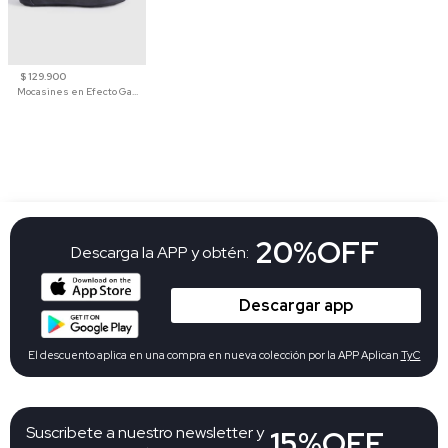
$ 129.900
Mocasines en Efecto Gamuzado Para Mujer
20%OFF
Descarga la APP y obtén:
Descargar app
El descuento aplica en una compra en nueva colección por la APP Aplican
TyC
Suscribete a nuestro newsletter y
15%OFF