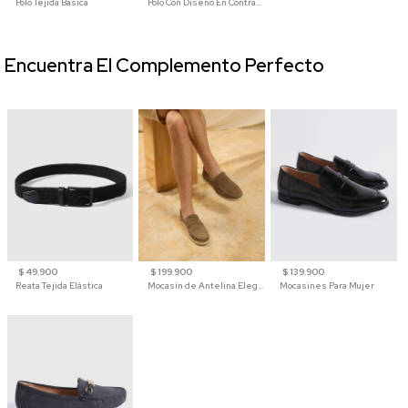
Polo Tejida Básica
Polo Con Diseño En Contraste
Encuentra El Complemento Perfecto
$ 49.900
$ 199.900
$ 139.900
Reata Tejida Elástica
Mocasín de Antelina Elegante con Suela de Contraste Para Hombre
Mocasines Para Mujer