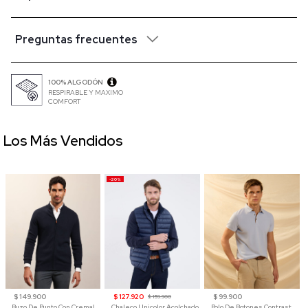
Preguntas frecuentes
100% ALGODÓN
RESPIRABLE Y MAXIMO
COMFORT
Los Más Vendidos
-20%
$ 149.900
$ 127.920
$ 99.900
$ 159.900
Buzo De Punto Con Cremallera Para Hombre
Chaleco Unicolor Acolchado
Polo De Botones Contraste Para Hombre