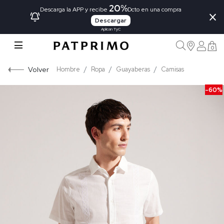
20%
×
Descarga la APP y recibe
Dcto en una compra
Descargar
Aplican TyC
0
Volver
Hombre
Ropa
Guayaberas
Camisas
-60%