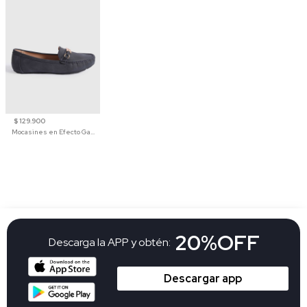
$ 129.900
Mocasines en Efecto Gamuzado Para Mujer
20%OFF
Descarga la APP y obtén:
Descargar app