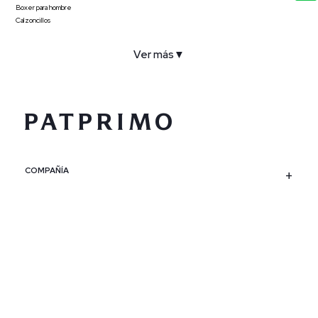
Boxer para hombre
Calzoncillos
Ver más
▼
COMPAÑÍA
SERVICIO AL CLIENTE
POLÍTICAS
CONTACTO