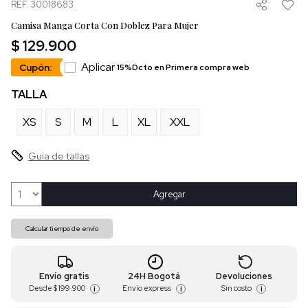
REF. 30018683
Camisa Manga Corta Con Doblez Para Mujer
$ 129.900
Aplicar
Cupón:
15%Dcto en Primera compra web
TALLA
XS
S
M
L
XL
XXL
Guia de tallas
Agregar
Calcular tiempo de envío
Envío gratis
24H Bogotá
Devoluciones
Desde
$ 199.900
Envío express
Sin costo
i
i
i