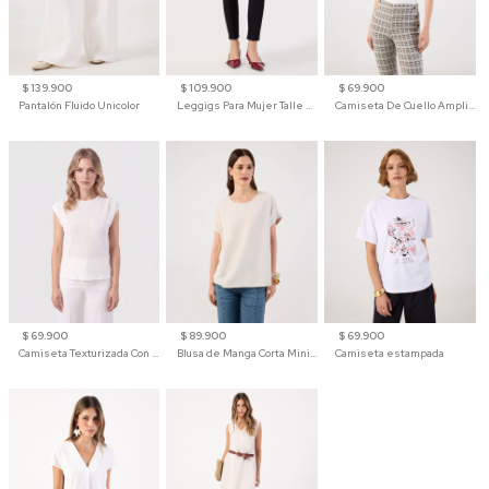
$ 139.900
$ 109.900
$ 69.900
Pantalón Fluido Unicolor
Leggigs Para Mujer Talle Alto Liso
Camiseta De Cuello Amplio Y Manga 3/4 Para Mujer
$ 69.900
$ 89.900
$ 69.900
Camiseta Texturizada Con Hombro Caído Para Mujer
Blusa de Manga Corta Minimalista para Mujer
Camiseta estampada