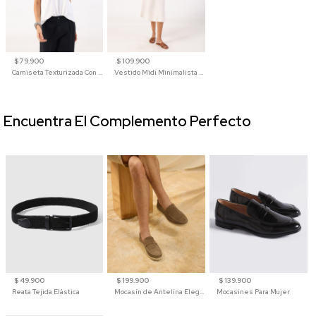
$ 79.900
$ 109.900
Camiseta Texturizada Con Cuello En V Para Mujer
Vestido Midi Minimalista De Silueta Amplia
Encuentra El Complemento Perfecto
$ 49.900
$ 199.900
$ 139.900
Reata Tejida Elástica
Mocasín de Antelina Elegante con Suela de Contraste Para Hombre
Mocasines Para Mujer