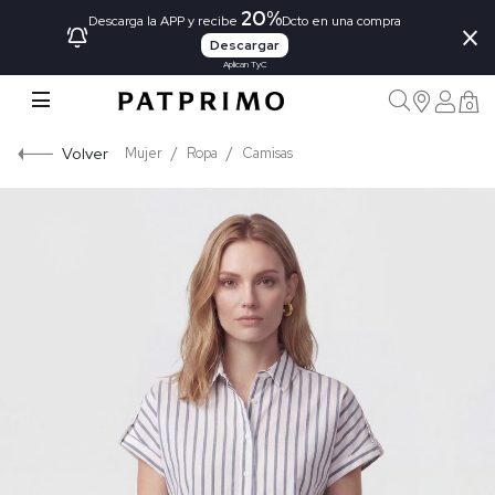
20%
×
Descarga la APP y recibe
Dcto en una compra
Descargar
Aplican TyC
0
Volver
Mujer
Ropa
Camisas