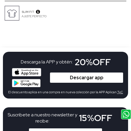
SLIM FIT
AJUSTE PERFECTO
20%OFF
Descarga la APP y obtén:
Descargar app
El descuento aplica en una compra en nueva colección por la APP Aplican
TyC
Suscribete a nuestro newsletter y
15%OFF
recibe: