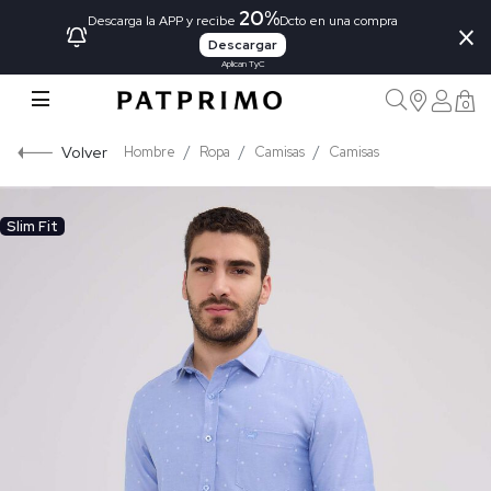
20%
×
Descarga la APP y recibe
Dcto en una compra
Descargar
Aplican TyC
0
Volver
Hombre
Ropa
Camisas
Camisas
Slim Fit