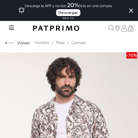
20%
×
Descarga la APP y recibe
Dcto en una compra
Descargar
Aplican TyC
0
Volver
Hombre
Ropa
Camisas
-70%