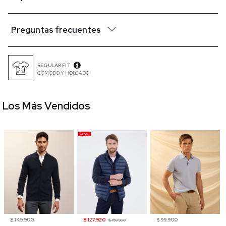
Preguntas frecuentes
REGULAR FIT
COMODO Y HOLGADO
Los Más Vendidos
-20%
$ 149.900
$ 127.920
$ 99.900
$ 159.900