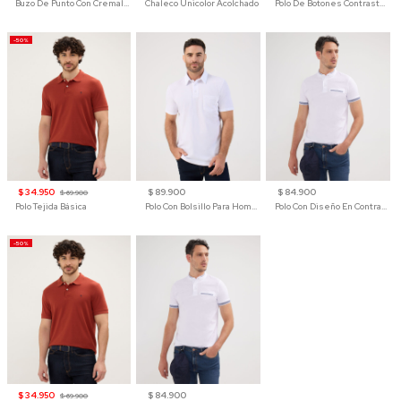
Buzo De Punto Con Cremallera Para Hombre
Chaleco Unicolor Acolchado
Polo De Botones Contraste Para Hombre
-50%
$ 34.950
$ 89.900
$ 84.900
$ 69.900
Polo Tejida Básica
Polo Con Bolsillo Para Hombre
Polo Con Diseño En Contraste
-50%
$ 34.950
$ 84.900
$ 69.900