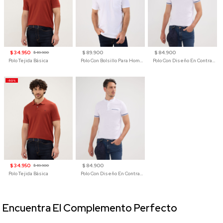
$ 34.950
$ 89.900
$ 84.900
$ 69.900
Polo Tejida Básica
Polo Con Bolsillo Para Hombre
Polo Con Diseño En Contraste
-50%
$ 34.950
$ 84.900
$ 69.900
Polo Tejida Básica
Polo Con Diseño En Contraste
Encuentra El Complemento Perfecto