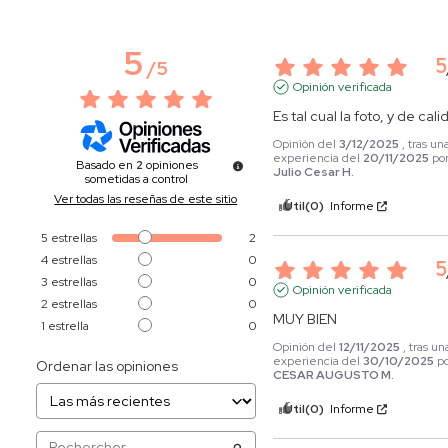
5
5
/
5
Opinión verificada
Es tal cual la foto, y de cal
Opinión del
3/12/2025
, tras un
experiencia del
20/11/2025
po
Basado en
2
opiniones
Julio Cesar H.
sometidas a control
Ver todas las reseñas de este sitio
Útil
(0)
Informe
5
estrellas
2
4
estrellas
0
5
3
estrellas
0
Opinión verificada
2
estrellas
0
MUY BIEN
1
estrella
0
Opinión del
12/11/2025
, tras un
experiencia del
30/10/2025
p
Ordenar las opiniones
CESAR AUGUSTO M.
Útil
(0)
Informe