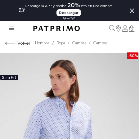
20%
×
Descarga la APP y recibe
Dcto en una compra
Descargar
Aplican TyC
0
Volver
Hombre
Ropa
Camisas
Camisas
-60%
Slim Fit