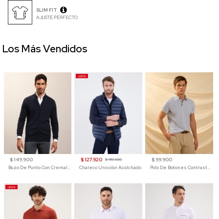
SLIM FIT
AJUSTE PERFECTO
Los Más Vendidos
-20%
$ 149.900
$ 127.920
$ 99.900
$ 159.900
Buzo De Punto Con Cremallera Para Hombre
Chaleco Unicolor Acolchado
Polo De Botones Contraste Para Hombre
-50%