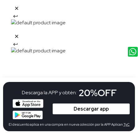
20%OFF
Descarga la APP y obtén:
Descargar app
El descuento aplica en una compra en nueva colección por la APP Aplican
TyC