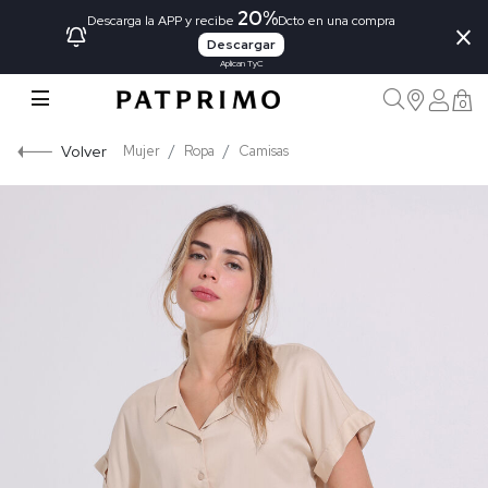
20%
×
Descarga la APP y recibe
Dcto en una compra
Descargar
Aplican TyC
0
Volver
Mujer
Ropa
Camisas