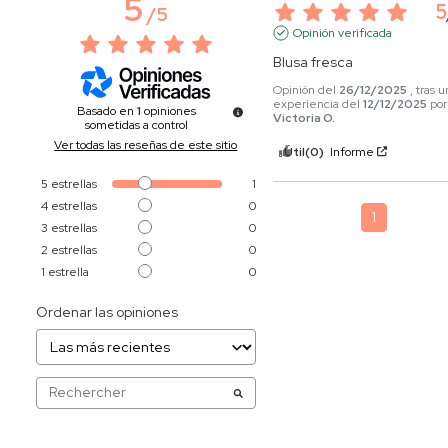
5
5
/
5
Opinión verificada
Blusa fresca
Opinión del
26/12/2025
, tras 
experiencia del
12/12/2025
por
Basado en
1
opiniones
Victoria O.
sometidas a control
Ver todas las reseñas de este sitio
Útil
(0)
Informe
5
estrellas
1
4
estrellas
0
1
3
estrellas
0
2
estrellas
0
1
estrella
0
Ordenar las opiniones