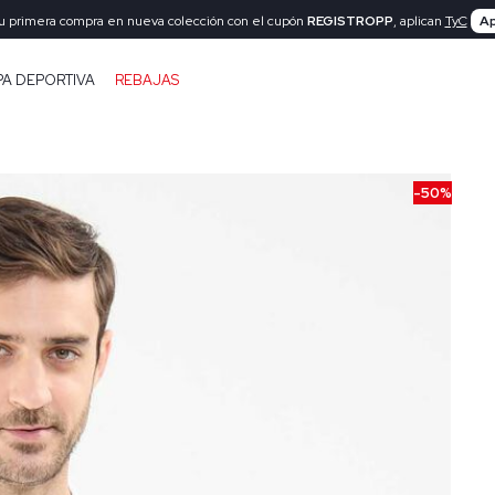
tu primera compra en nueva colección con el cupón
REGISTROPP
, aplican
TyC
Ap
PA DEPORTIVA
REBAJAS
-50%