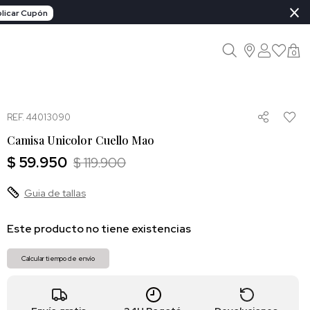
×
licar Cupón
0
REF. 44013090
Camisa Unicolor Cuello Mao
$ 59.950
$ 119.900
Guia de tallas
Este producto no tiene existencias
Calcular tiempo de envío