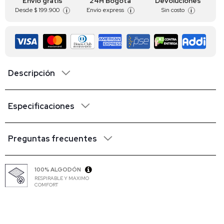
Envío gratis
24H Bogotá
Devoluciones
Desde
$ 199.900
Envío express
Sin costo
i
i
i
Descripción
Especificaciones
Preguntas frecuentes
100% ALGODÓN
RESPIRABLE Y MAXIMO
COMFORT