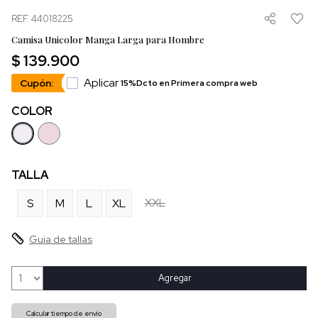
REF. 44018225
Camisa Unicolor Manga Larga para Hombre
$ 139.900
Aplicar
Cupón:
15%Dcto en Primera compra web
COLOR
TALLA
XXL
S
M
L
XL
Guia de tallas
Agregar
Calcular tiempo de envío