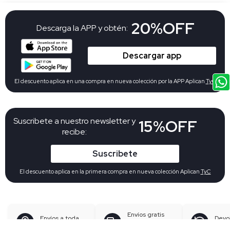
20%OFF
Descarga la APP y obtén:
Descargar app
El descuento aplica en una compra en nueva colección por la APP Aplican
TyC
Suscribete a nuestro newsletter y
15%OFF
recibe:
Suscribete
El descuento aplica en la primera compra en nueva colección Aplican
TyC
Envíos gratis
Envíos a toda
Devo
desde
$
Colombia
gratu
199.900