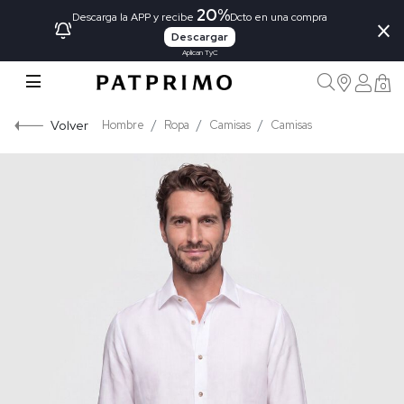
20%
×
Descarga la APP y recibe
Dcto en una compra
Descargar
Aplican TyC
0
Volver
Hombre
Ropa
Camisas
Camisas