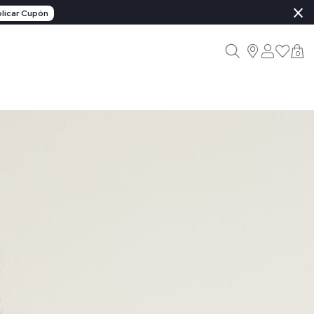
×
licar Cupón
0