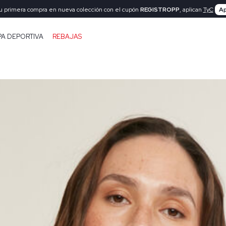
tu primera compra en nueva colección con el cupón
REGISTROPP
, aplican
TyC
Ap
PA DEPORTIVA
REBAJAS