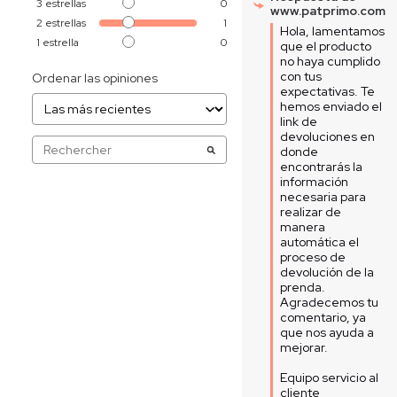
3
estrellas
0
www.patprimo.com
2
estrellas
1
Hola, lamentamos 
1
estrella
0
que el producto 
no haya cumplido 
con tus 
Ordenar las opiniones
expectativas. Te 
hemos enviado el 
link de 
devoluciones en 
donde 
encontrarás la 
información 
necesaria para 
realizar de 
manera 
automática el 
proceso de 
devolución de la 
prenda. 
Agradecemos tu 
comentario, ya 
que nos ayuda a 
mejorar.  

Equipo servicio al 
cliente