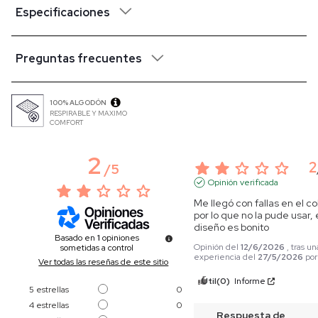
Especificaciones
Preguntas frecuentes
100% ALGODÓN
RESPIRABLE Y MAXIMO
COMFORT
2
2
/
5
Opinión verificada
Me llegó con fallas en el col
por lo que no la pude usar, e
diseño es bonito
Basado en
1
opiniones
Opinión del
12/6/2026
, tras un
sometidas a control
experiencia del
27/5/2026
po
Ver todas las reseñas de este sitio
Útil
(0)
Informe
5
estrellas
0
4
estrellas
0
Respuesta de