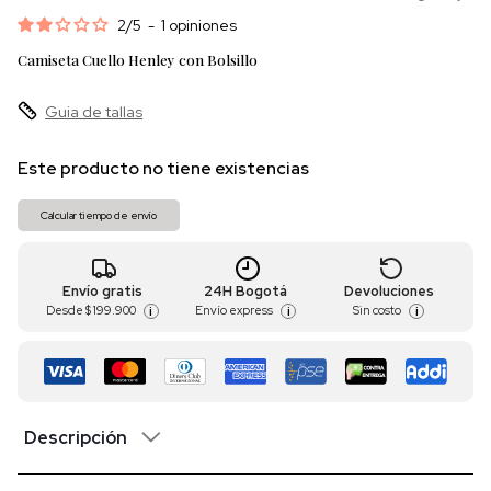
2
/
5
-
1
opiniones
Camiseta Cuello Henley con Bolsillo
Guia de tallas
Este producto no tiene existencias
Calcular tiempo de envío
Envío gratis
24H Bogotá
Devoluciones
Desde
$ 199.900
Envío express
Sin costo
i
i
i
Descripción