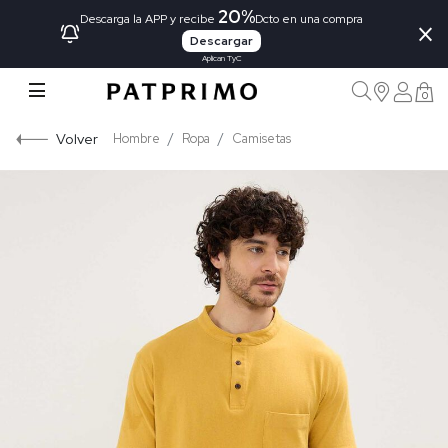
20%
×
Descarga la APP y recibe
Dcto en una compra
Descargar
Aplican TyC
0
Volver
Hombre
Ropa
Camisetas