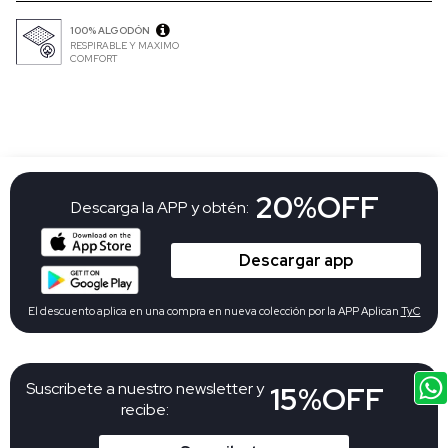
100% ALGODÓN
RESPIRABLE Y MAXIMO
COMFORT
20%OFF
Descarga la APP y obtén:
Descargar app
El descuento aplica en una compra en nueva colección por la APP Aplican
TyC
Suscribete a nuestro newsletter y
15%OFF
recibe: