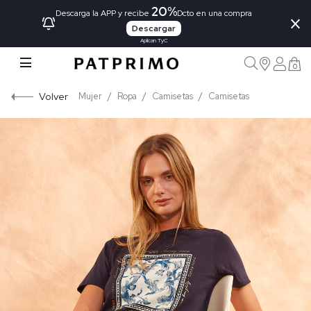
20%
×
Descarga la APP y recibe
Dcto en una compra
Descargar
Aplican TyC
0
Volver
Mujer
Ropa
Camisetas
Camisetas