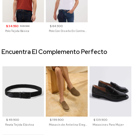
$ 34.950
$ 84.900
$ 69.900
Polo Tejida Básica
Polo Con Diseño En Contraste
Encuentra El Complemento Perfecto
$ 49.900
$ 199.900
$ 139.900
Reata Tejida Elástica
Mocasín de Antelina Elegante con Suela de Contraste Para Hombre
Mocasines Para Mujer