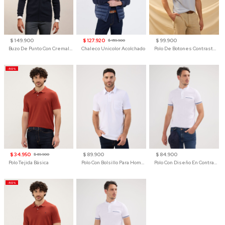
$ 149.900
$ 127.920
$ 99.900
$ 159.900
Buzo De Punto Con Cremallera Para Hombre
Chaleco Unicolor Acolchado
Polo De Botones Contraste Para Hombre
-50%
$ 34.950
$ 89.900
$ 84.900
$ 69.900
Polo Tejida Básica
Polo Con Bolsillo Para Hombre
Polo Con Diseño En Contraste
-50%