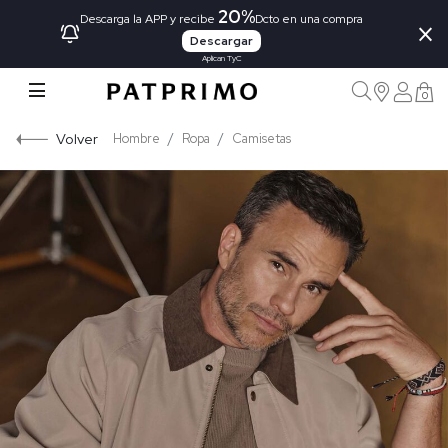
20%
×
Descarga la APP y recibe
Dcto en una compra
Descargar
Aplican TyC
0
Volver
Hombre
Ropa
Camisetas