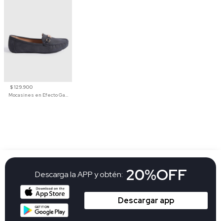
$ 129.900
Mocasines en Efecto Gamuzado Para Mujer
20%OFF
Descarga la APP y obtén:
Descargar app