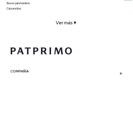
Boxer para hombre
Calzoncillos
Ver más
▼
COMPAÑÍA
SERVICIO AL CLIENTE
POLÍTICAS
CONTACTO