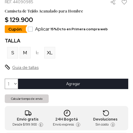
REF. 44090985
Camiseta de Tejido Acanalado para Hombre
$ 129.900
Aplicar
Cupón:
15%Dcto en Primera compra web
TALLA
L
S
M
XL
Guia de tallas
Agregar
Calcular tiempo de envío
Envío gratis
24H Bogotá
Devoluciones
Desde
$ 199.900
Envío express
Sin costo
i
i
i