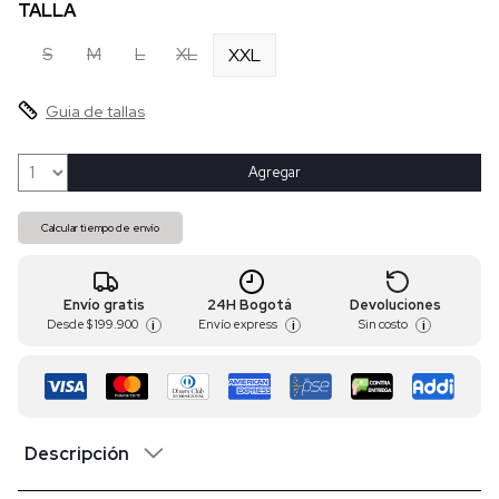
TALLA
S
M
L
XL
XXL
Guia de tallas
Agregar
Calcular tiempo de envío
Envío gratis
24H Bogotá
Devoluciones
Desde
$ 199.900
Envío express
Sin costo
i
i
i
Descripción