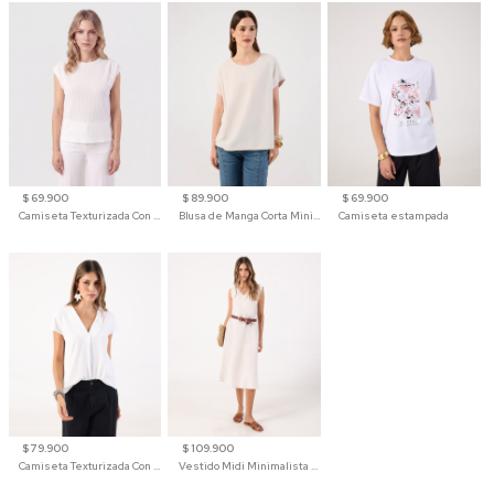
$ 69.900
$ 89.900
$ 69.900
Camiseta Texturizada Con Hombro Caído Para Mujer
Blusa de Manga Corta Minimalista para Mujer
Camiseta estampada
$ 79.900
$ 109.900
Camiseta Texturizada Con Cuello En V Para Mujer
Vestido Midi Minimalista De Silueta Amplia