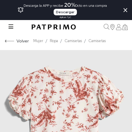
20%
×
Descarga la APP y recibe
Dcto en una compra
Descargar
Aplican TyC
0
Volver
Mujer
Ropa
Camisetas
Camisetas