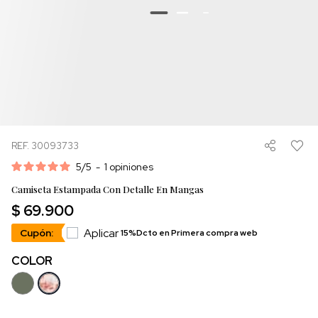
REF. 30093733
5
/
5
-
1
opiniones
Camiseta Estampada Con Detalle En Mangas
$ 69.900
Aplicar
Cupón:
15%Dcto en Primera compra web
COLOR