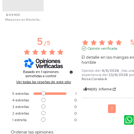
$ 129.900
Mocasines en Efecto Gamuzado Para Mujer
5
5
/
5
Opinión verificada
El detalle en las mangas es
horrible
Opinión del
4/5/2026
, tras un
Basado en
1
opiniones
experiencia del
23/4/2026
po
sometidas a control
Rosa Coralia A.
Ver todas las reseñas de este sitio
Útil
(0)
Informe
5
estrellas
1
4
estrellas
0
3
estrellas
0
1
2
estrellas
0
1
estrella
0
Ordenar las opiniones