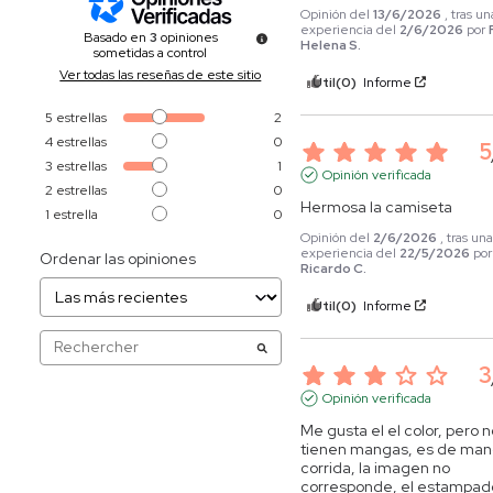
Opinión del
13/6/2026
, tras un
experiencia del
2/6/2026
por
Basado en
3
opiniones
Helena S.
sometidas a control
Ver todas las reseñas de este sitio
Útil
(0)
Informe
5
estrellas
2
4
estrellas
0
5
3
estrellas
1
Opinión verificada
2
estrellas
0
Hermosa la camiseta
1
estrella
0
Opinión del
2/6/2026
, tras un
experiencia del
22/5/2026
po
Ordenar las opiniones
Ricardo C.
Útil
(0)
Informe
3
Opinión verificada
Me gusta el el color, pero n
tienen mangas, es de man
corrida, la imagen no 
corresponde, el estampado