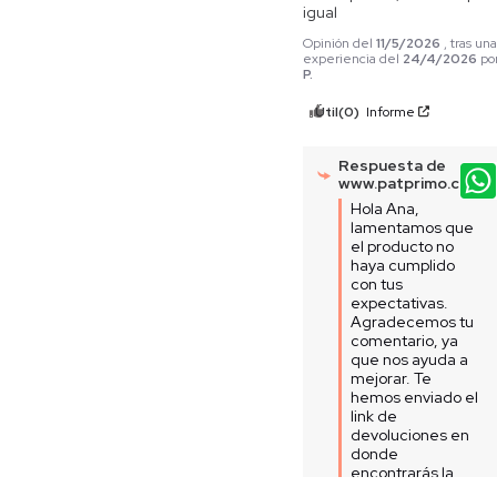
igual
Opinión del
11/5/2026
, tras un
experiencia del
24/4/2026
po
P.
Útil
(0)
Informe
Respuesta de
www.patprimo.com
Hola Ana, 
lamentamos que 
el producto no 
haya cumplido 
con tus 
expectativas. 
Agradecemos tu 
comentario, ya 
que nos ayuda a 
mejorar. Te 
hemos enviado el 
link de 
devoluciones en 
donde 
encontrarás la 
información 