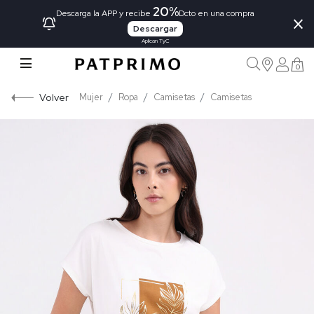
20%
×
Descarga la APP y recibe
Dcto en una compra
Descargar
Aplican TyC
0
Volver
Mujer
Ropa
Camisetas
Camisetas