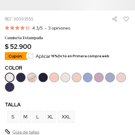
REF. 30093555
4.3
/
5
-
3
opiniones
Camiseta Estampada
$ 52.900
Aplicar
Cupón:
15%Dcto en Primera compra web
COLOR
TALLA
S
M
L
XL
XXL
Guia de tallas