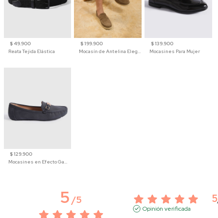
$ 49.900
$ 199.900
$ 139.900
Reata Tejida Elástica
Mocasín de Antelina Elegante con Suela de Contraste Para Hombre
Mocasines Para Mujer
$ 129.900
Mocasines en Efecto Gamuzado Para Mujer
5
5
/
5
Opinión verificada