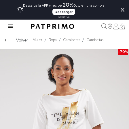
20%
×
Descarga la APP y recibe
Dcto en una compra
Descargar
Aplican TyC
0
Volver
Mujer
Ropa
Camisetas
Camisetas
-70%