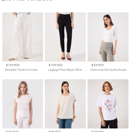
$ 139.900
$ 109.900
$ 69.900
Pantalón Fluido Unicolor
Leggigs Para Mujer Talle Alto Liso
Camiseta De Cuello Amplio Y Manga 3/4 Para Mujer
$ 69.900
$ 89.900
$ 69.900