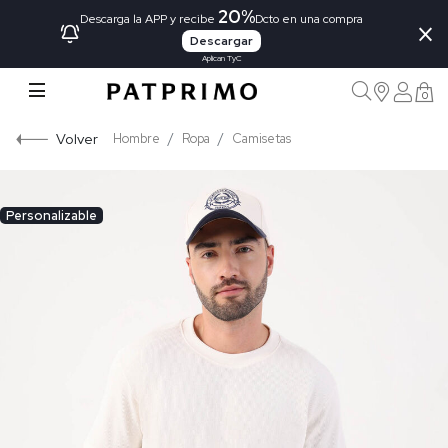
20%
×
Descarga la APP y recibe
Dcto en una compra
Descargar
Aplican TyC
0
Volver
Hombre
Ropa
Camisetas
Personalizable