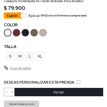
Camiseta Texturizada De Cuello Redondo Para Hombre
$ 79.900
Aplicar
Cupón:
15%Dcto en Primera compra web
COLOR
TALLA
S
M
L
XL
Guia de tallas
DESEAS PERSONALIZAR ESTA PRENDA
Agregar
Calcular tiempo de envío