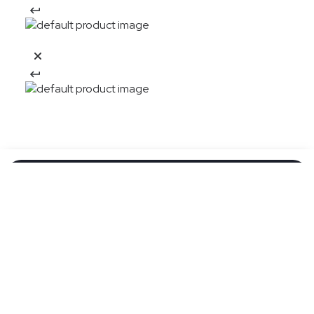
20%OFF
Descarga la APP y obtén:
Descargar app
El descuento aplica en una compra en nueva colección por la APP Aplican
TyC
Suscribete a nuestro newsletter y