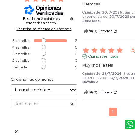
Hermosa
Opinión del
30/7/2026
, tras u
experiencia del
20/7/2026
po
Basado en
2
opiniones
Jonatan C.
sometidas a control
Ver todas las reseñas de este sitio
Útil
(0)
Informe
5
estrellas
2
4
estrellas
0
5
3
estrellas
0
Opinión verificada
2
estrellas
0
Muy linda la tela
1
estrella
0
Opinión del
23/7/2026
, tras u
experiencia del
10/7/2026
por
Ordenar las opiniones
Natalia V.
Útil
(0)
Informe
1