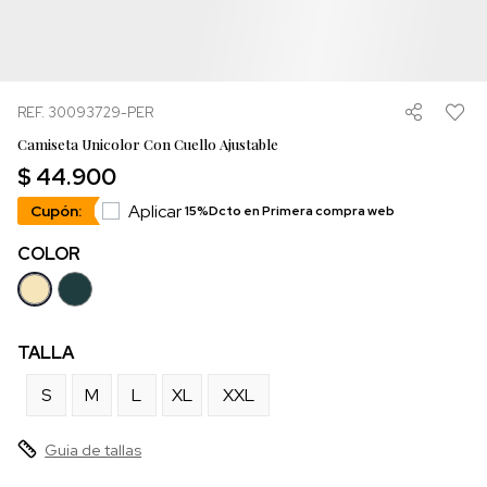
REF. 30093729-PER
Camiseta Unicolor Con Cuello Ajustable
$ 44.900
Aplicar
Cupón:
15%Dcto en Primera compra web
COLOR
TALLA
S
M
L
XL
XXL
Guia de tallas