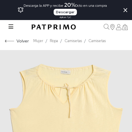
20%
×
Descarga la APP y recibe
Dcto en una compra
Descargar
Aplican TyC
0
Volver
Mujer
Ropa
Camisetas
Camisetas