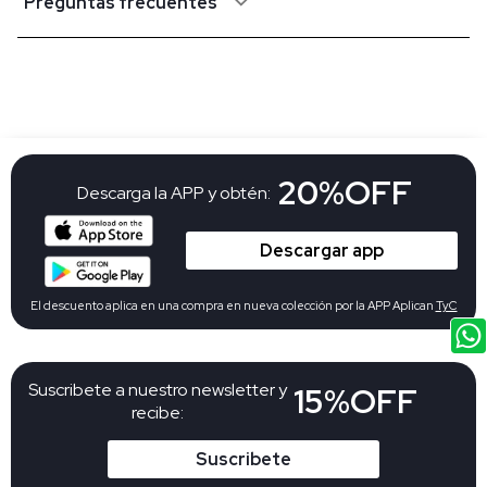
Preguntas frecuentes
20%OFF
Descarga la APP y obtén:
Descargar app
El descuento aplica en una compra en nueva colección por la APP Aplican
TyC
Suscribete a nuestro newsletter y
15%OFF
recibe:
Suscribete