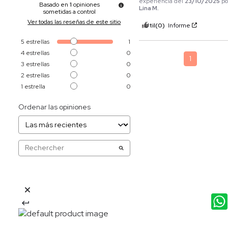
experiencia del
23/10/2025
po
Basado en
1
opiniones
Lina M.
sometidas a control
Ver todas las reseñas de este sitio
Útil
(0)
Informe
5
estrellas
1
4
estrellas
0
1
3
estrellas
0
2
estrellas
0
1
estrella
0
Ordenar las opiniones