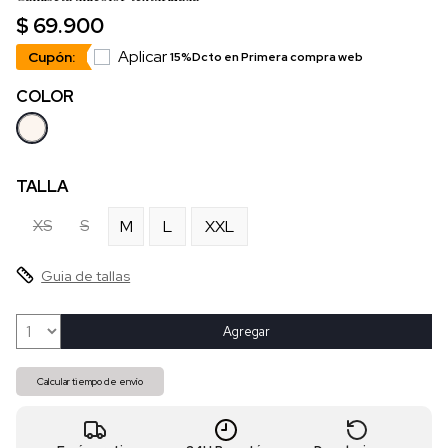
$ 69.900
Aplicar
Cupón:
15%Dcto en Primera compra web
COLOR
TALLA
XS
S
M
L
XXL
Guia de tallas
Agregar
Calcular tiempo de envío