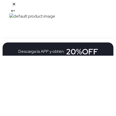
20%OFF
Descarga la APP y obtén:
Descargar app
El descuento aplica en una compra en nueva colección por la APP Aplican
TyC
Suscribete a nuestro newsletter y
15%OFF
recibe:
Suscribete