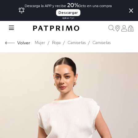
20%
×
Descarga la APP y recibe
Dcto en una compra
Descargar
Aplican TyC
0
Volver
Mujer
Ropa
Camisetas
Camisetas