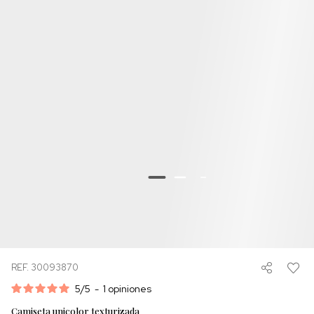
REF. 30093870
5
/
5
-
1
opiniones
Camiseta unicolor texturizada