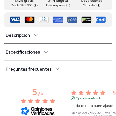
Envío gratis
24H Bogotá
Devoluciones
Desde
$ 199.900
Envío express
Sin costo
i
i
i
Descripción
Especificaciones
Preguntas frecuentes
5
5
/
5
Opinión verificada
Linda textura buen ajuste
Opinión del
2/11/2025
, tras una