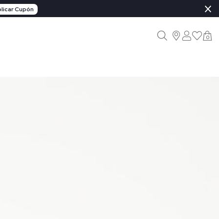
×
licar Cupón
0