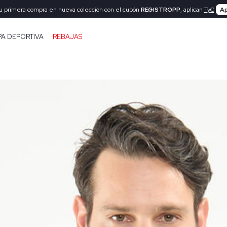
tu primera compra en nueva colección con el cupón
REGISTROPP
, aplican
TyC
Ap
PA DEPORTIVA
REBAJAS