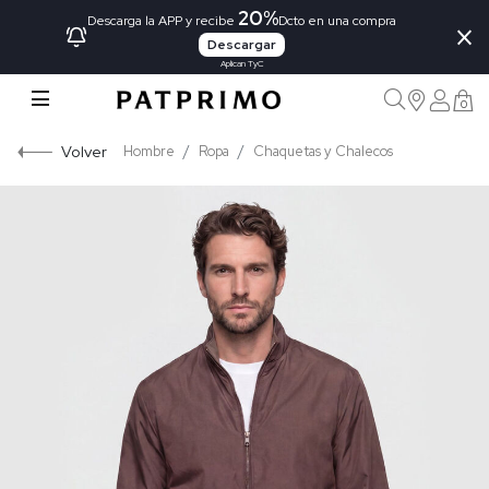
20%
×
Descarga la APP y recibe
Dcto en una compra
Descargar
Aplican TyC
0
Volver
Hombre
Ropa
Chaquetas y Chalecos