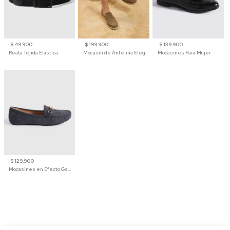
$ 49.900
$ 199.900
$ 139.900
Reata Tejida Elástica
Mocasín de Antelina Elegante con Suela de Contraste Para Hombre
Mocasines Para Mujer
$ 129.900
Mocasines en Efecto Gamuzado Para Mujer