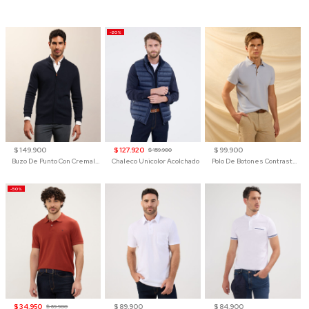
-20%
$ 149.900
$ 127.920
$ 99.900
$ 159.900
Buzo De Punto Con Cremallera Para Hombre
Chaleco Unicolor Acolchado
Polo De Botones Contraste Para Hombre
-50%
$ 34.950
$ 89.900
$ 84.900
$ 69.900