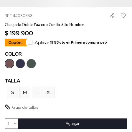
REF. 44080358
Chaqueta Doble Faz con Cuello Alto Hombre
$ 199.900
Aplicar
Cupón:
15%Dcto en Primera compra web
COLOR
TALLA
S
M
L
XL
Guia de tallas
Agregar