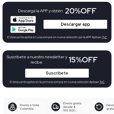
20%OFF
Descarga la APP y obtén:
Descargar app
El descuento aplica en una compra en nueva colección por la APP Aplican
TyC
Suscribete a nuestro newsletter y
15%OFF
recibe:
Suscribete
El descuento aplica en la primera compra en nueva colección Aplican
TyC
Envíos gratis
Envíos a toda
Devo
desde
$
Colombia
gratu
199.900