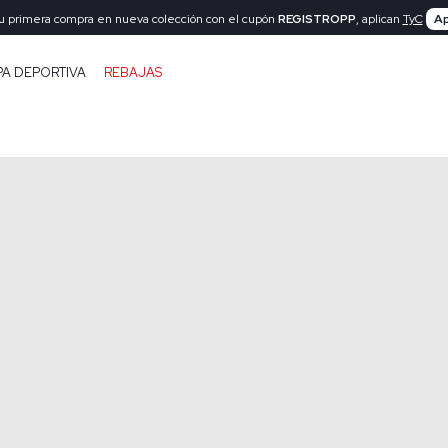
tu primera compra en nueva colección con el cupón
REGISTROPP
, aplican
TyC
Ap
PA DEPORTIVA
REBAJAS