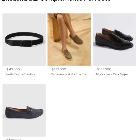
$ 49.900
$ 199.900
$ 139.900
Reata Tejida Elástica
Mocasín de Antelina Elegante con Suela de Contraste Para Hombre
Mocasines Para Mujer