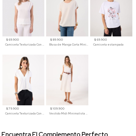
$ 69.900
$ 89.900
$ 69.900
Camiseta Texturizada Con Hombro Caído Para Mujer
Blusa de Manga Corta Minimalista para Mujer
Camiseta estampada
$ 79.900
$ 109.900
Camiseta Texturizada Con Cuello En V Para Mujer
Vestido Midi Minimalista De Silueta Amplia
Encuentra El Complemento Perfecto