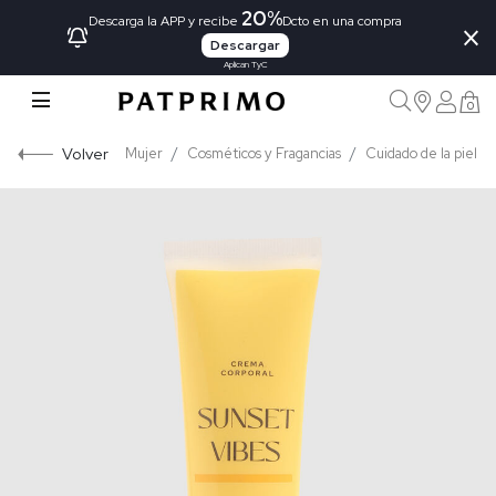
20%
×
Descarga la APP y recibe
Dcto en una compra
Descargar
Aplican TyC
0
Volver
Mujer
Cosméticos y Fragancias
Cuidado de la piel