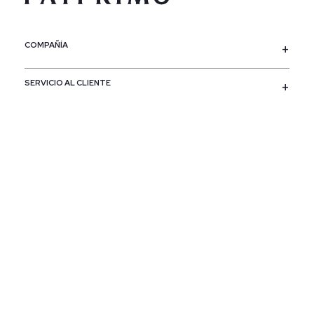
COMPAÑÍA
SERVICIO AL CLIENTE
POLÍTICAS
CONTACTO
SIGUENOS
PAÍS / REGIÓN
Colombia