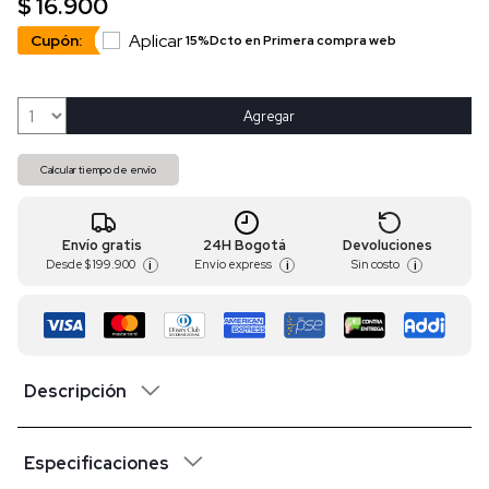
$ 16.900
Aplicar
Cupón:
15%Dcto en Primera compra web
Agregar
Calcular tiempo de envío
Envío gratis
24H Bogotá
Devoluciones
Desde
$ 199.900
Envío express
Sin costo
i
i
i
Descripción
Especificaciones