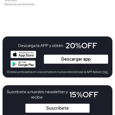
$ 129.900
Mocasines en Efecto Gamuzado Para Mujer
20%OFF
Descarga la APP y obtén:
Descargar app
El descuento aplica en una compra en nueva colección por la APP Aplican
TyC
Suscribete a nuestro newsletter y
15%OFF
recibe:
Suscribete