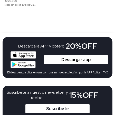
$ 129.900
Mocasines en Efecto Gamuzado Para Mujer
20%OFF
Descarga la APP y obtén:
Descargar app
El descuento aplica en una compra en nueva colección por la APP Aplican
TyC
Suscribete a nuestro newsletter y
15%OFF
recibe:
Suscribete