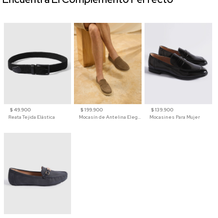
$ 49.900
$ 199.900
$ 139.900
Reata Tejida Elástica
Mocasín de Antelina Elegante con Suela de Contraste Para Hombre
Mocasines Para Mujer