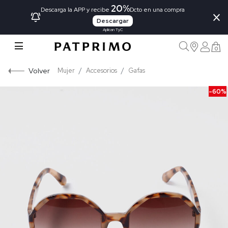
20%
×
Descarga la APP y recibe
Dcto en una compra
Descargar
Aplican TyC
0
Volver
Mujer
Accesorios
Gafas
-60%