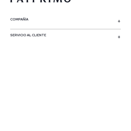
COMPAÑÍA
SERVICIO AL CLIENTE
POLÍTICAS
CONTACTO
SIGUENOS
PAÍS / REGIÓN
Colombia