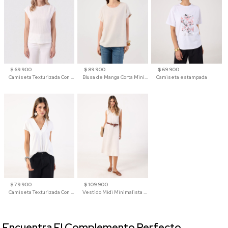
$ 69.900
$ 89.900
$ 69.900
Camiseta Texturizada Con Hombro Caído Para Mujer
Blusa de Manga Corta Minimalista para Mujer
Camiseta estampada
$ 79.900
$ 109.900
Camiseta Texturizada Con Cuello En V Para Mujer
Vestido Midi Minimalista De Silueta Amplia
Encuentra El Complemento Perfecto