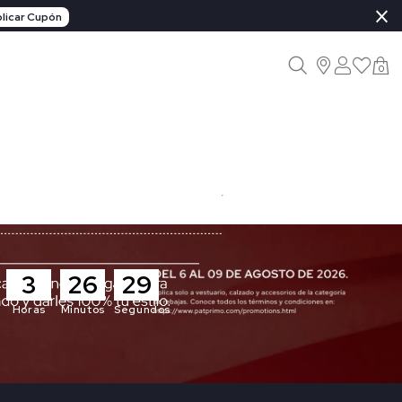
×
licar Cupón
0
3
26
27
Horas
Minutos
Segundos