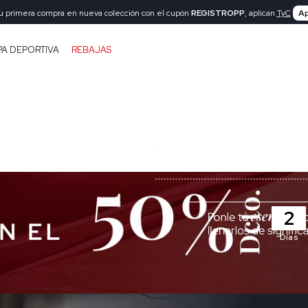
tu primera compra en nueva colección con el cupón
REGISTROPP
, aplican
TyC
Ap
PA DEPORTIVA
REBAJAS
2
Días