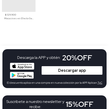
$ 129.900
Mocasines en Efecto Gamuzado Para Mujer
20%OFF
Descarga la APP y obtén:
Descargar app
El descuento aplica en una compra en nueva colección por la APP Aplican
TyC
Suscribete a nuestro newsletter y
15%OFF
recibe: