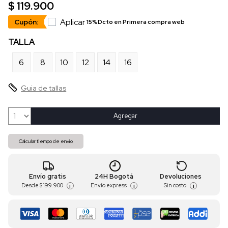
$ 119.900
Aplicar
Cupón:
15%Dcto en Primera compra web
TALLA
6
8
10
12
14
16
Guia de tallas
Agregar
Calcular tiempo de envío
Envío gratis
24H Bogotá
Devoluciones
Desde
$ 199.900
Envío express
Sin costo
i
i
i