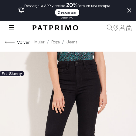
20%
×
Descarga la APP y recibe
Dcto en una compra
Descargar
Aplican TyC
0
Volver
Mujer
Ropa
Jeans
Fit: Skinny