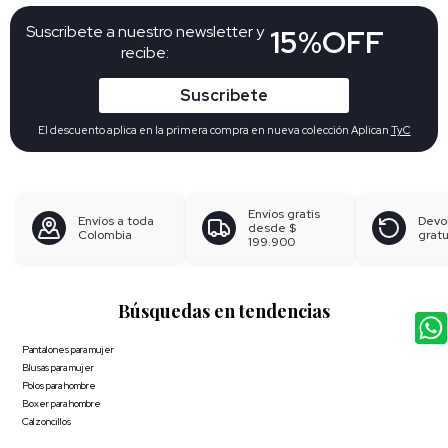
Suscribete a nuestro newsletter y
15%OFF
recibe:
Suscribete
El descuento aplica en la primera compra en nueva colección Aplican
TyC
Envíos gratis
Envíos a toda
Devo
desde
$
Colombia
gratu
199.900
Búsquedas en tendencias
Pantalones para mujer
Blusas para mujer
Polos para hombre
Boxer para hombre
Calzoncillos