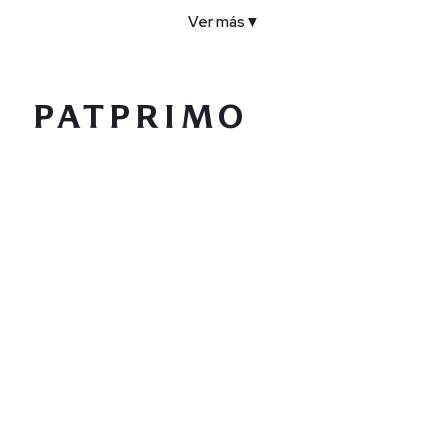
Ver más
▼
COMPAÑÍA
SERVICIO AL CLIENTE
POLÍTICAS
CONTACTO
SIGUENOS