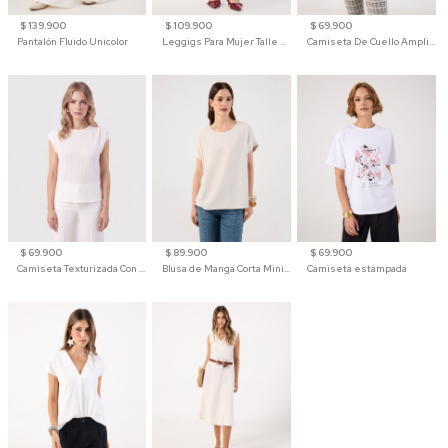
$ 139.900
$ 109.900
$ 69.900
Pantalón Fluido Unicolor
Leggigs Para Mujer Talle Alto Liso
Camiseta De Cuello Amplio Y Manga 3/4 Para Mujer
$ 69.900
$ 89.900
$ 69.900
Camiseta Texturizada Con Hombro Caído Para Mujer
Blusa de Manga Corta Minimalista para Mujer
Camiseta estampada