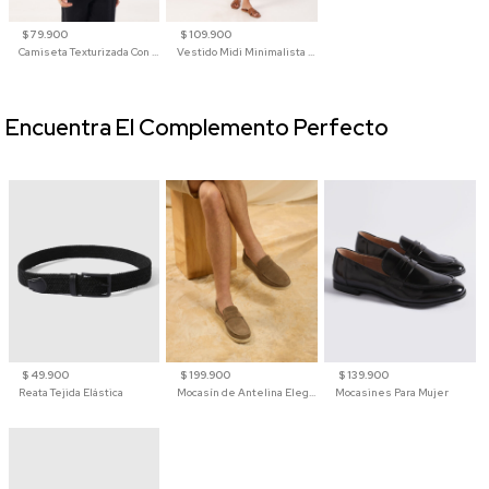
$ 79.900
$ 109.900
Camiseta Texturizada Con Cuello En V Para Mujer
Vestido Midi Minimalista De Silueta Amplia
Encuentra El Complemento Perfecto
$ 49.900
$ 199.900
$ 139.900
Reata Tejida Elástica
Mocasín de Antelina Elegante con Suela de Contraste Para Hombre
Mocasines Para Mujer