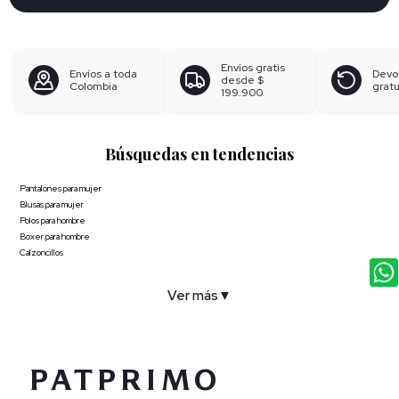
Envíos gratis
Envíos a toda
Devo
desde
$
Colombia
gratu
199.900
Búsquedas en tendencias
Pantalones para mujer
Blusas para mujer
Polos para hombre
Boxer para hombre
Calzoncillos
Ver más
▼