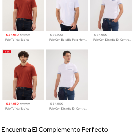
$ 34.950
$ 89.900
$ 84.900
$ 69.900
Polo Tejida Básica
Polo Con Bolsillo Para Hombre
Polo Con Diseño En Contraste
-50%
$ 34.950
$ 84.900
$ 69.900
Polo Tejida Básica
Polo Con Diseño En Contraste
Encuentra El Complemento Perfecto