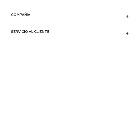
COMPAÑÍA
SERVICIO AL CLIENTE
POLÍTICAS
CONTACTO
SIGUENOS
PAÍS / REGIÓN
Colombia