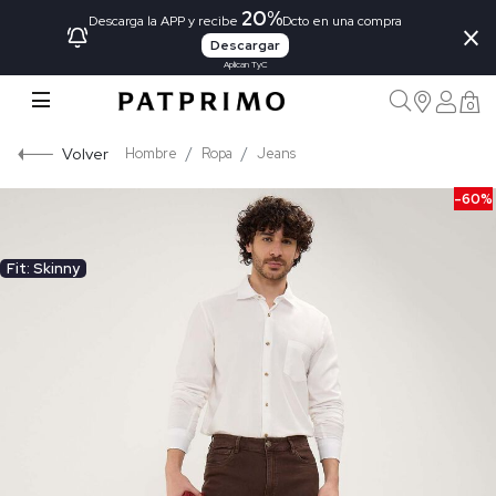
20%
×
Descarga la APP y recibe
Dcto en una compra
Descargar
Aplican TyC
0
Volver
Hombre
Ropa
Jeans
-60%
Fit: Skinny