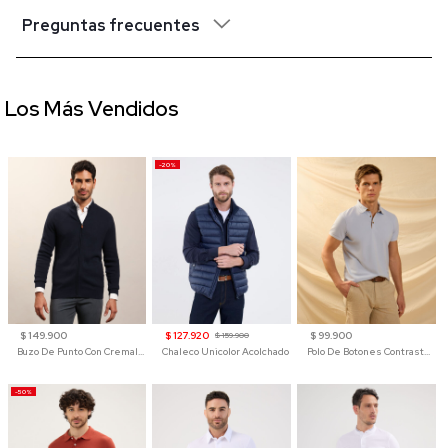
Preguntas frecuentes
Los Más Vendidos
-20%
$ 149.900
$ 127.920
$ 99.900
$ 159.900
Buzo De Punto Con Cremallera Para Hombre
Chaleco Unicolor Acolchado
Polo De Botones Contraste Para Hombre
-50%