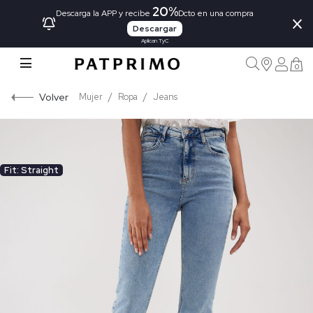
20%
×
Descarga la APP y recibe
Dcto en una compra
Descargar
Aplican TyC
0
Volver
Mujer
Ropa
Jeans
Fit: Straight