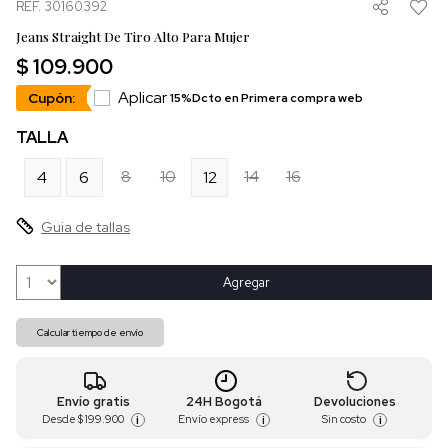
REF. 30160392
Jeans Straight De Tiro Alto Para Mujer
$ 109.900
Aplicar
Cupón:
15%Dcto en Primera compra web
TALLA
8
10
14
16
4
6
12
Guia de tallas
Agregar
Calcular tiempo de envío
Envío gratis
24H Bogotá
Devoluciones
Desde
$ 199.900
Envío express
Sin costo
i
i
i