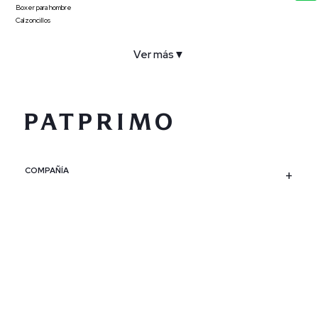
Boxer para hombre
Calzoncillos
Ver más
▼
COMPAÑÍA
SERVICIO AL CLIENTE
POLÍTICAS
CONTACTO