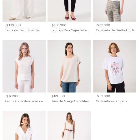
$ 139.900
$ 109.900
$ 69.900
Pantalón Fluido Unicolor
Leggigs Para Mujer Talle Alto Liso
Camiseta De Cuello Amplio Y Manga 3/4 Para Mujer
$ 69.900
$ 89.900
$ 69.900
Camiseta Texturizada Con Hombro Caído Para Mujer
Blusa de Manga Corta Minimalista para Mujer
Camiseta estampada