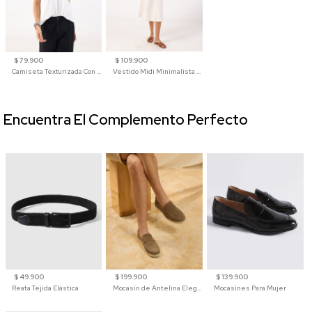
$ 79.900
$ 109.900
Camiseta Texturizada Con Cuello En V Para Mujer
Vestido Midi Minimalista De Silueta Amplia
Encuentra El Complemento Perfecto
$ 49.900
$ 199.900
$ 139.900
Reata Tejida Elástica
Mocasín de Antelina Elegante con Suela de Contraste Para Hombre
Mocasines Para Mujer