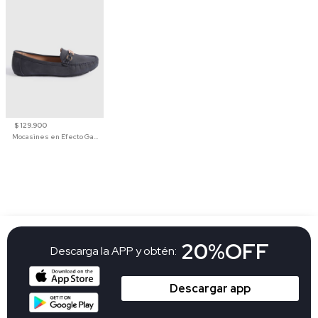
$ 129.900
Mocasines en Efecto Gamuzado Para Mujer
20%OFF
Descarga la APP y obtén:
Descargar app