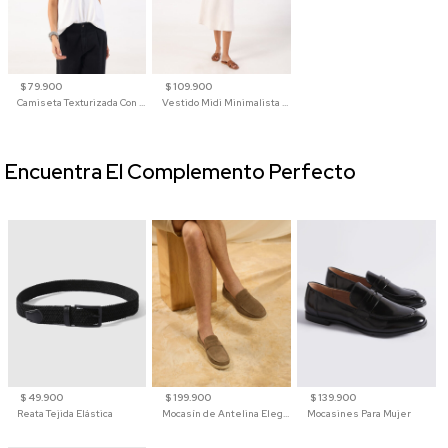
$ 79.900
$ 109.900
Camiseta Texturizada Con Cuello En V Para Mujer
Vestido Midi Minimalista De Silueta Amplia
Encuentra El Complemento Perfecto
$ 49.900
$ 199.900
$ 139.900
Reata Tejida Elástica
Mocasín de Antelina Elegante con Suela de Contraste Para Hombre
Mocasines Para Mujer