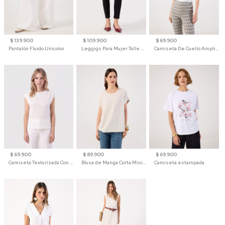
$ 139.900
$ 109.900
$ 69.900
Pantalón Fluido Unicolor
Leggigs Para Mujer Talle Alto Liso
Camiseta De Cuello Amplio Y Manga 3/4 Para Mujer
$ 69.900
$ 89.900
$ 69.900
Camiseta Texturizada Con Hombro Caído Para Mujer
Blusa de Manga Corta Minimalista para Mujer
Camiseta estampada