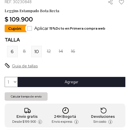
REF. 30230848
Leggins Estampado Bota Recta
$ 109.900
Aplicar
Cupón:
15%Dcto en Primera compra web
TALLA
8
12
14
16
6
10
Guia de tallas
Agregar
Calcular tiempo de envío
Envío gratis
24H Bogotá
Devoluciones
Desde
$ 199.900
Envío express
Sin costo
i
i
i