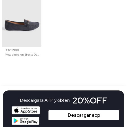
$ 129.900
Mocasines en Efecto Gamuzado Para Mujer
20%OFF
Descarga la APP y obtén:
Descargar app