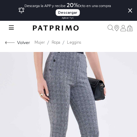
20%
×
Descarga la APP y recibe
Dcto en una compra
Descargar
Aplican TyC
0
Volver
Mujer
Ropa
Leggins