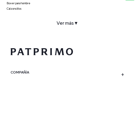
Boxer para hombre
Calzoncillos
Ver más
▼
COMPAÑÍA
SERVICIO AL CLIENTE
POLÍTICAS
CONTACTO