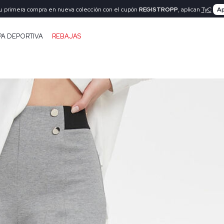
tu primera compra en nueva colección con el cupón
REGISTROPP
, aplican
TyC
Ap
PA DEPORTIVA
REBAJAS