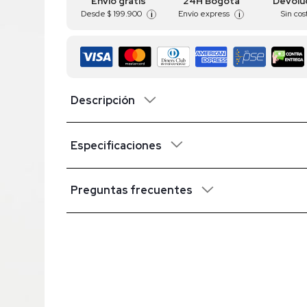
Envío gratis
24H Bogotá
Devolu
Desde
$ 199.900
Envío express
Sin cos
i
i
Descripción
Especificaciones
Preguntas frecuentes