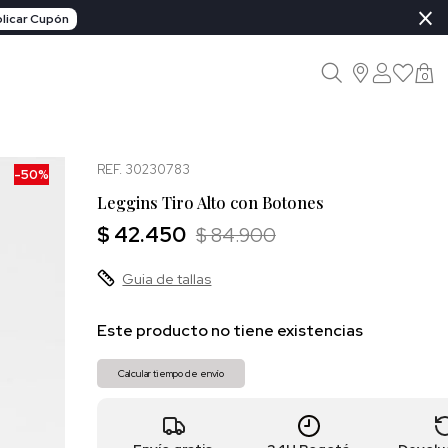
×
licar Cupón
0
REF. 30230783
-50%
Leggins Tiro Alto con Botones
$ 42.450
$ 84.900
Guia de tallas
Este producto no tiene existencias
Calcular tiempo de envío