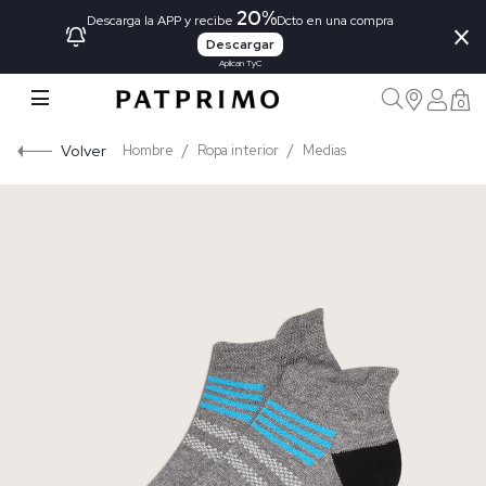
20%
×
Descarga la APP y recibe
Dcto en una compra
Descargar
Aplican TyC
0
Volver
Hombre
Ropa interior
Medias