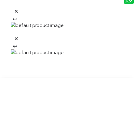
20%OFF
Descarga la APP y obtén:
Descargar app
El descuento aplica en una compra en nueva colección por la APP Aplican
TyC