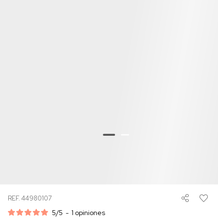
REF. 44980107
5
/
5
-
1
opiniones