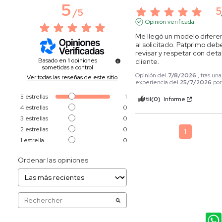
5
5
/
5
Opinión verificada
Me llegó un modelo diferen
al solicitado. Patprimo debe
revisar y respetar con detall
Basado en
1
opiniones
cliente.
sometidas a control
Opinión del
7/8/2026
, tras una
Ver todas las reseñas de este sitio
experiencia del
25/7/2026
po
5
estrellas
1
Útil
(0)
Informe
4
estrellas
0
3
estrellas
0
2
estrellas
0
1
1
estrella
0
Ordenar las opiniones