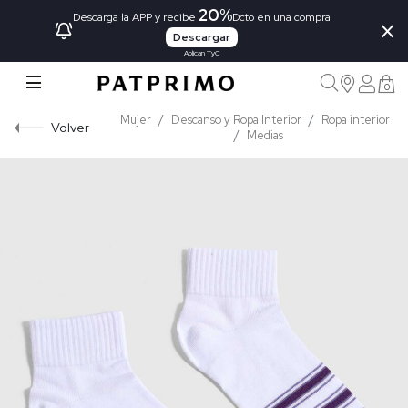
20%
×
Descarga la APP y recibe
Dcto en una compra
Descargar
Aplican TyC
0
Mujer
Descanso y Ropa Interior
Ropa interior
Volver
Medias