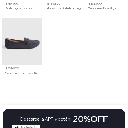
$ 49.900
$ 199.900
$ 139.900
Reata Tejida Elástica
Mocasín de Antelina Elegante con Suela de Contraste Para Hombre
Mocasines Para Mujer
$ 129.900
Mocasines en Efecto Gamuzado Para Mujer
20%OFF
Descarga la APP y obtén: