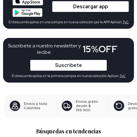
Descargar app
El descuento aplica en una compra en nueva colección por la APP Aplican
TyC
Suscribete a nuestro newsletter y
15%OFF
recibe:
Suscribete
El descuento aplica en la primera compra en nueva colección Aplican
TyC
Envíos gratis
Envíos a toda
Devo
desde
$
Colombia
gratu
199.900
Búsquedas en tendencias