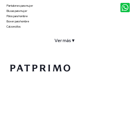
Pantalones para mujer
Blusas para mujer
Polos para hombre
Boxer para hombre
Calzoncillos
Ver más
▼
COMPAÑÍA
SERVICIO AL CLIENTE
POLÍTICAS