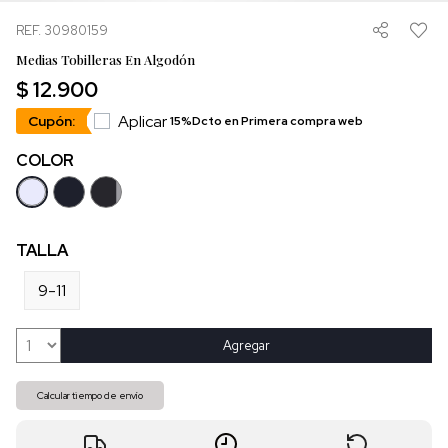
REF. 30980159
Medias Tobilleras En Algodón
$ 12.900
Aplicar
Cupón:
15%Dcto en Primera compra web
COLOR
TALLA
9-11
Agregar
Calcular tiempo de envío