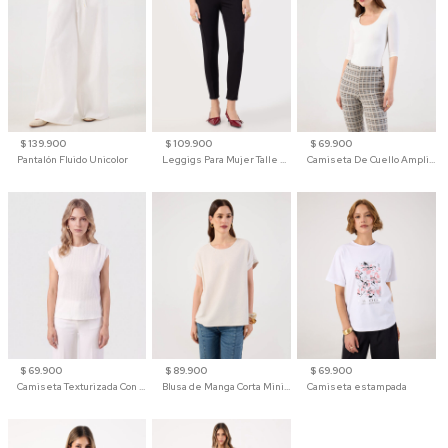
$ 139.900
$ 109.900
$ 69.900
Pantalón Fluido Unicolor
Leggigs Para Mujer Talle Alto Liso
Camiseta De Cuello Amplio Y Manga 3/4 Para Mujer
$ 69.900
$ 89.900
$ 69.900
Camiseta Texturizada Con Hombro Caído Para Mujer
Blusa de Manga Corta Minimalista para Mujer
Camiseta estampada