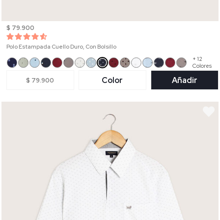
$ 79.900
Polo Estampada Cuello Duro, Con Bolsillo
+ 12
Colores
Color
Añadir
$ 79.900