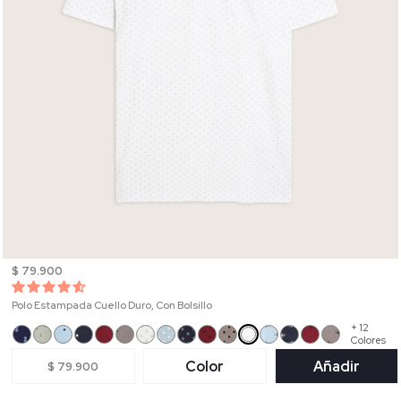
$ 79.900
Polo Estampada Cuello Duro, Con Bolsillo
+ 12
Colores
Color
Añadir
$ 79.900