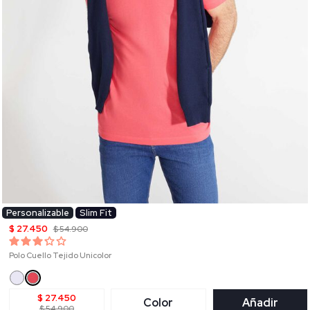
Personalizable
Slim Fit
$ 27.450
$ 54.900
Polo Cuello Tejido Unicolor
$ 27.450
Color
Añadir
$ 54.900