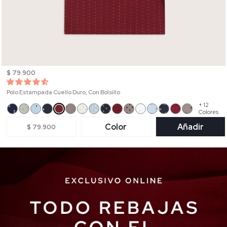
$ 79.900
Polo Estampada Cuello Duro, Con Bolsillo
+ 12
Colores
Color
Añadir
$ 79.900