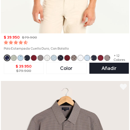
$ 39.950
$ 79.900
Polo Estampada Cuello Duro, Con Bolsillo
+ 12
Colores
$ 39.950
Color
Añadir
$ 79.900