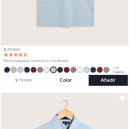
$ 79.900
Polo Estampada Cuello Duro, Con Bolsillo
+ 12
Colores
Color
Añadir
$ 79.900