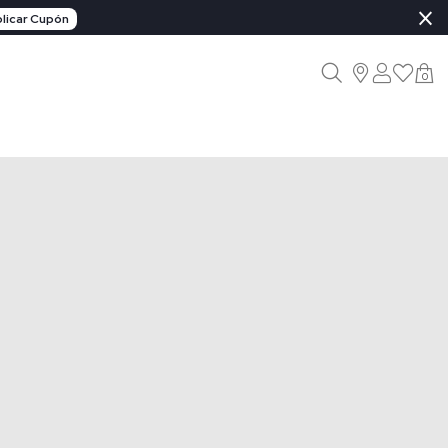
×
licar Cupón
0