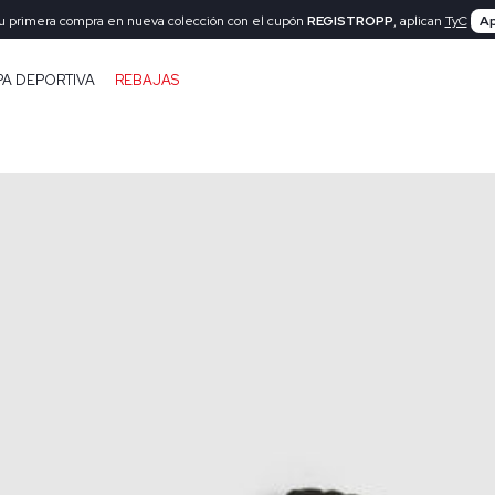
tu primera compra en nueva colección con el cupón
REGISTROPP
, aplican
TyC
Ap
PA DEPORTIVA
REBAJAS