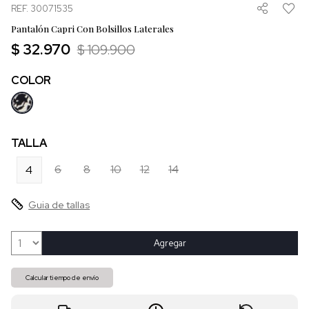
REF. 30071535
Pantalón Capri Con Bolsillos Laterales
$ 32.970
$ 109.900
COLOR
TALLA
6
8
10
12
14
4
Guia de tallas
Agregar
Calcular tiempo de envío