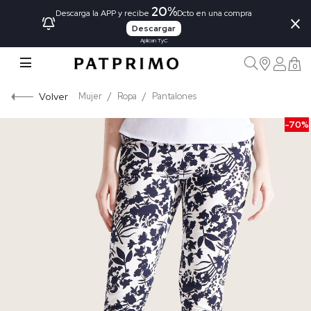
20%
×
Descarga la APP y recibe
Dcto en una compra
Descargar
Aplican TyC
0
Volver
Mujer
Ropa
Pantalones
-70%