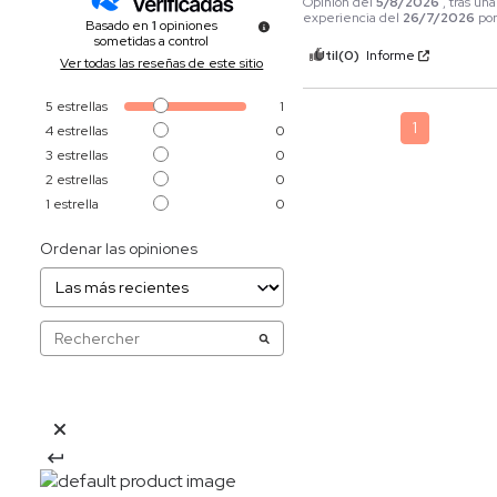
Opinión del
5/8/2026
, tras una
experiencia del
26/7/2026
po
Basado en
1
opiniones
sometidas a control
Útil
(0)
Informe
Ver todas las reseñas de este sitio
5
estrellas
1
1
4
estrellas
0
3
estrellas
0
2
estrellas
0
1
estrella
0
Ordenar las opiniones