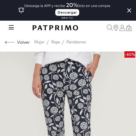
20%
×
Descarga la APP y recibe
Dcto en una compra
Descargar
Aplican TyC
0
Volver
Mujer
Ropa
Pantalones
-60%