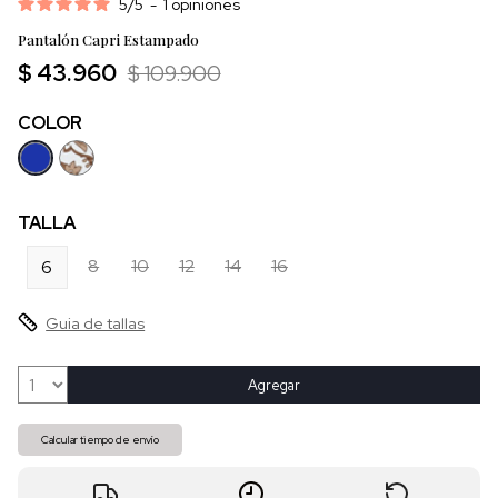
5
/
5
-
1
opiniones
Pantalón Capri Estampado
$ 43.960
$ 109.900
COLOR
TALLA
8
10
12
14
16
6
Guia de tallas
Agregar
Calcular tiempo de envío