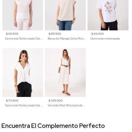
$ 69.900
$ 89.900
$ 69.900
Camiseta Texturizada Con Hombro Caído Para Mujer
Blusa de Manga Corta Minimalista para Mujer
Camiseta estampada
$ 79.900
$ 109.900
Camiseta Texturizada Con Cuello En V Para Mujer
Vestido Midi Minimalista De Silueta Amplia
Encuentra El Complemento Perfecto