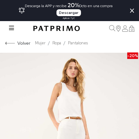
20%
×
Descarga la APP y recibe
Dcto en una compra
Descargar
Aplican TyC
0
Volver
Mujer
Ropa
Pantalones
-20%