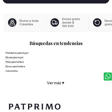
Envíos gratis
Envíos a toda
Devo
desde
$
Colombia
gratu
199.900
Búsquedas en tendencias
Pantalones para mujer
Blusas para mujer
Polos para hombre
Boxer para hombre
Calzoncillos
Ver más
▼