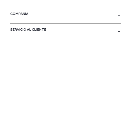
COMPAÑÍA
SERVICIO AL CLIENTE
POLÍTICAS
CONTACTO
SIGUENOS
PAÍS / REGIÓN
Colombia