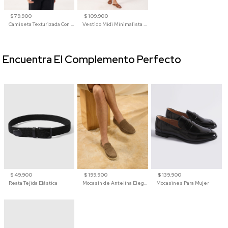
$ 79.900
$ 109.900
Camiseta Texturizada Con Cuello En V Para Mujer
Vestido Midi Minimalista De Silueta Amplia
Encuentra El Complemento Perfecto
$ 49.900
$ 199.900
$ 139.900
Reata Tejida Elástica
Mocasín de Antelina Elegante con Suela de Contraste Para Hombre
Mocasines Para Mujer