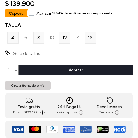
$ 139.900
Aplicar
Cupón:
15%Dcto en Primera compra web
TALLA
6
10
14
4
8
12
16
Guia de tallas
Agregar
Calcular tiempo de envío
Envío gratis
24H Bogotá
Devoluciones
Desde
$ 199.900
Envío express
Sin costo
i
i
i