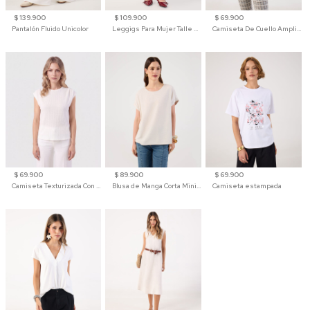
$ 139.900
$ 109.900
$ 69.900
Pantalón Fluido Unicolor
Leggigs Para Mujer Talle Alto Liso
Camiseta De Cuello Amplio Y Manga 3/4 Para Mujer
$ 69.900
$ 89.900
$ 69.900
Camiseta Texturizada Con Hombro Caído Para Mujer
Blusa de Manga Corta Minimalista para Mujer
Camiseta estampada