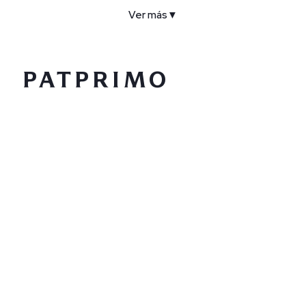
Ver más
▼
COMPAÑÍA
SERVICIO AL CLIENTE
POLÍTICAS
CONTACTO
SIGUENOS