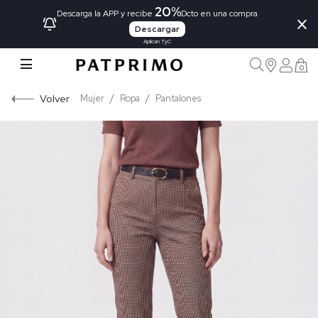
20%
×
Descarga la APP y recibe
Dcto en una compra
Descargar
Aplican TyC
0
Volver
Mujer
Ropa
Pantalones