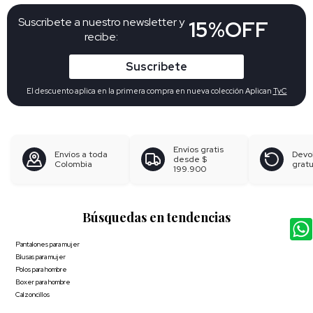
Suscribete a nuestro newsletter y
15%OFF
recibe:
Suscribete
El descuento aplica en la primera compra en nueva colección Aplican
TyC
Envíos gratis
Envíos a toda
Devo
desde
$
Colombia
gratu
199.900
Búsquedas en tendencias
Pantalones para mujer
Blusas para mujer
Polos para hombre
Boxer para hombre
Calzoncillos