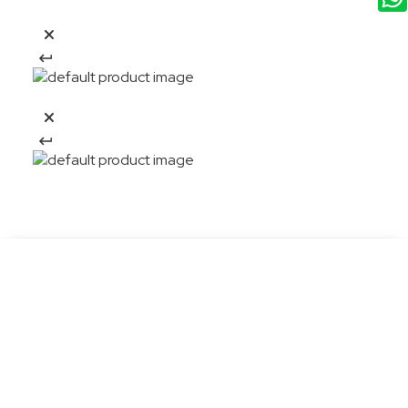
20%OFF
Descarga la APP y obtén:
Descargar app
El descuento aplica en una compra en nueva colección por la APP Aplican
TyC