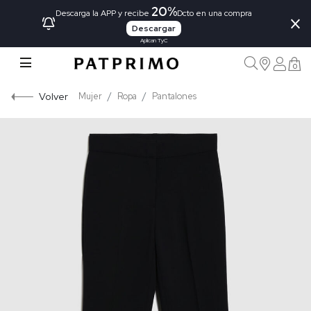
20%
×
Descarga la APP y recibe
Dcto en una compra
Descargar
Aplican TyC
0
Volver
Mujer
Ropa
Pantalones