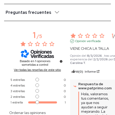
Preguntas frecuentes
1
1
/
5
Opinión verificada
VIENE CHICA LA TALLA
Opinión del
8/3/2026
, tras un
experiencia del
2/2/2026
por
Basado en
1
opiniones
Carolina T.
sometidas a control
Ver todas las reseñas de este sitio
Útil
(0)
Informe
5
estrellas
0
Respuesta de
4
estrellas
0
www.patprimo.com
3
estrellas
0
Hola, valoramos 
2
estrellas
0
tus comentarios, 
1
estrella
1
ya que nos 
ayudan a seguir 
mejorando. La 
Ordenar las opiniones