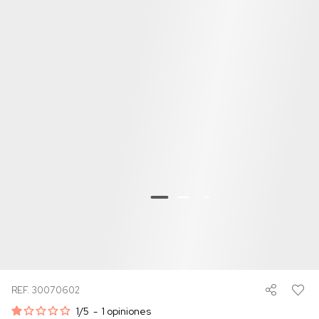
REF. 30070602
1
/
5
-
1
opiniones