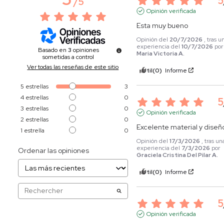
5
/
5
Opinión verificada
Esta muy bueno
Opinión del
20/7/2026
, tras u
experiencia del
10/7/2026
por
Basado en
3
opiniones
Maria Victoria A.
sometidas a control
Ver todas las reseñas de este sitio
Útil
(0)
Informe
5
estrellas
3
4
estrellas
0
5
3
estrellas
0
Opinión verificada
2
estrellas
0
Excelente material y diseñ
1
estrella
0
Opinión del
17/3/2026
, tras un
experiencia del
7/3/2026
por
Ordenar las opiniones
Graciela Cristina Del Pilar A.
Útil
(0)
Informe
5
Opinión verificada