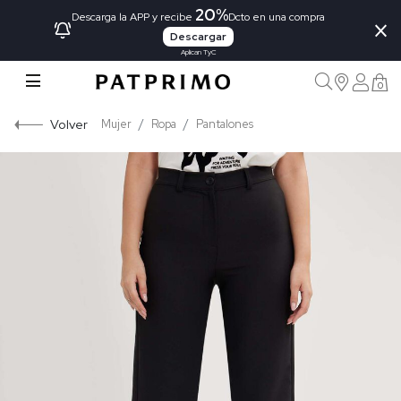
20%
×
Descarga la APP y recibe
Dcto en una compra
Descargar
Aplican TyC
0
Volver
Mujer
Ropa
Pantalones