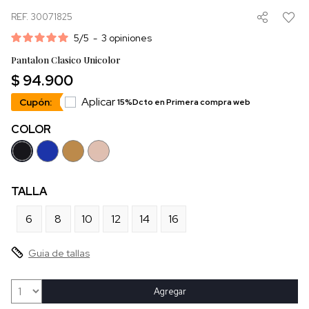
REF. 30071825
5
/
5
-
3
opiniones
Pantalon Clasico Unicolor
$ 94.900
Aplicar
Cupón:
15%Dcto en Primera compra web
COLOR
TALLA
6
8
10
12
14
16
Guia de tallas
Agregar