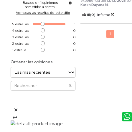
experiencia del
12/12/2025
por
Basado en
1
opiniones
Karen Dayana M.
sometidas a control
Ver todas las reseñas de este sitio
Útil
(0)
Informe
5
estrellas
1
4
estrellas
0
1
3
estrellas
0
2
estrellas
0
1
estrella
0
Ordenar las opiniones