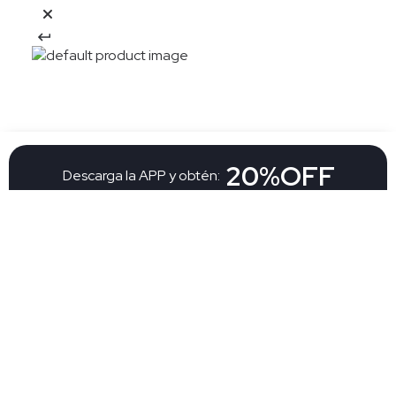
20%OFF
Descarga la APP y obtén:
Descargar app
El descuento aplica en una compra en nueva colección por la APP Aplican
TyC
Suscribete a nuestro newsletter y
15%OFF
recibe:
Suscribete