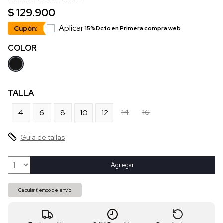
$ 129.900
Aplicar
Cupón:
15%Dcto en Primera compra web
COLOR
TALLA
14
16
4
6
8
10
12
Guia de tallas
Agregar
Calcular tiempo de envío