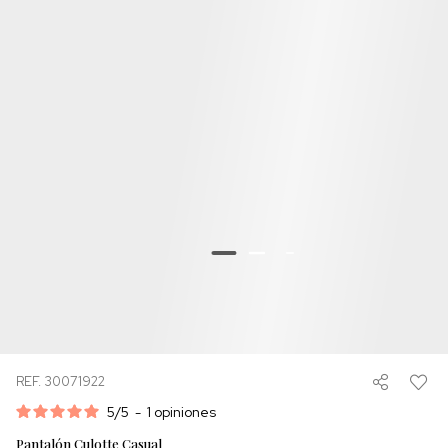
REF. 30071922
5
/
5
-
1
opiniones
Pantalón Culotte Casual