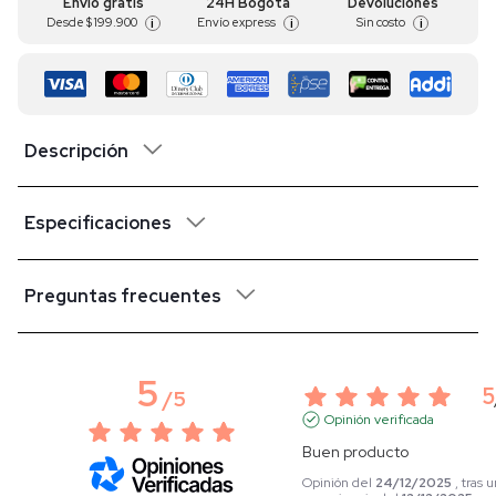
Envío gratis
24H Bogotá
Devoluciones
Desde
$ 199.900
Envío express
Sin costo
i
i
i
Descripción
Especificaciones
Preguntas frecuentes
5
5
/
5
Opinión verificada
Buen producto
Opinión del
24/12/2025
, tras 