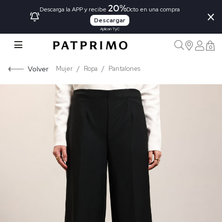
20%
×
Descarga la APP y recibe
Dcto en una compra
Descargar
Aplican TyC
0
Volver
Mujer
Ropa
Pantalones