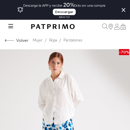
20%
×
Descarga la APP y recibe
Dcto en una compra
Descargar
Aplican TyC
0
Volver
Mujer
Ropa
Pantalones
-70%