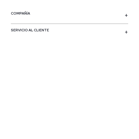
COMPAÑÍA
SERVICIO AL CLIENTE
POLÍTICAS
CONTACTO
SIGUENOS
PAÍS / REGIÓN
Colombia