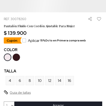
REF. 30078260
Pantalón Fluido Con Cordón Ajustable Para Mujer
$ 139.900
Aplicar
Cupón:
15%Dcto en Primera compra web
COLOR
TALLA
4
6
8
10
12
14
16
Guia de tallas
Agregar