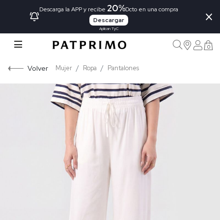
20%
×
Descarga la APP y recibe
Dcto en una compra
Descargar
Aplican TyC
0
Volver
Mujer
Ropa
Pantalones