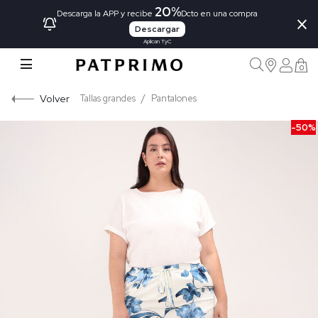
20%
×
Descarga la APP y recibe
Dcto en una compra
Descargar
Aplican TyC
0
Volver
Tallas grandes
Pantalones
-50%