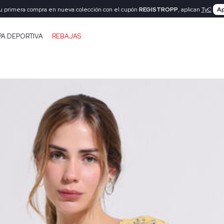
tu primera compra en nueva colección con el cupón
REGISTROPP
, aplican
TyC
Ap
PA DEPORTIVA
REBAJAS