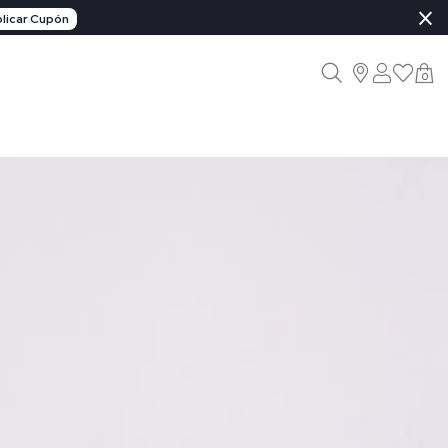
×
licar Cupón
0