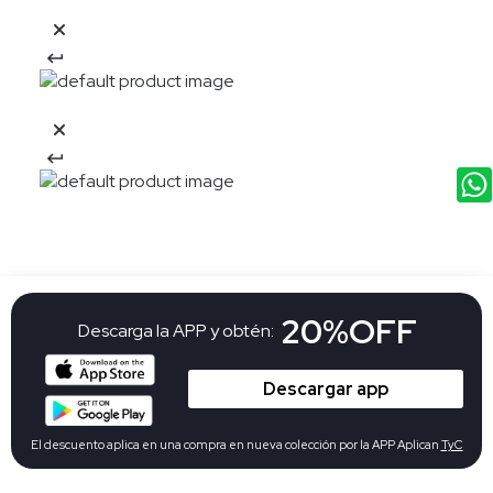
20%OFF
Descarga la APP y obtén:
Descargar app
El descuento aplica en una compra en nueva colección por la APP Aplican
TyC