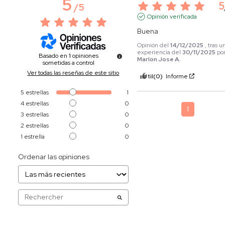
5
5
/
5
Opinión verificada
Buena
Opinión del
14/12/2025
, tras u
experiencia del
30/11/2025
po
Basado en
1
opiniones
Marlon Jose A.
sometidas a control
Ver todas las reseñas de este sitio
Útil
(0)
Informe
5
estrellas
1
4
estrellas
0
1
3
estrellas
0
2
estrellas
0
1
estrella
0
Ordenar las opiniones