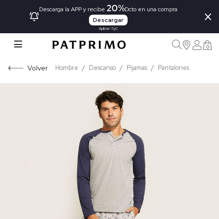
20%
×
Descarga la APP y recibe
Dcto en una compra
Descargar
Aplican TyC
0
Volver
Hombre
Descanso
Pijamas
Pantalones