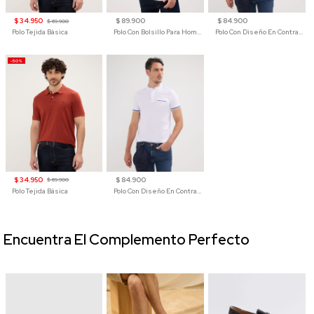
$ 34.950
$ 89.900
$ 84.900
$ 69.900
Polo Tejida Básica
Polo Con Bolsillo Para Hombre
Polo Con Diseño En Contraste
-50%
$ 34.950
$ 84.900
$ 69.900
Polo Tejida Básica
Polo Con Diseño En Contraste
Encuentra El Complemento Perfecto