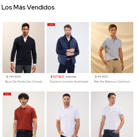
Los Más Vendidos
-20%
$ 149.900
$ 127.920
$ 99.900
$ 159.900
Buzo De Punto Con Cremallera Para Hombre
Chaleco Unicolor Acolchado
Polo De Botones Contraste Para Hombre
-50%