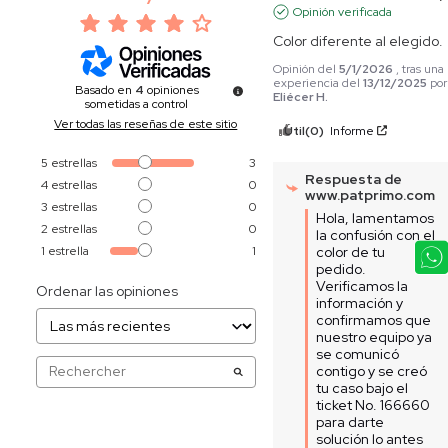
Opinión verificada
Color diferente al elegido.
Opinión del
5/1/2026
, tras una
experiencia del
13/12/2025
por
Basado en
4
opiniones
Eliécer H.
sometidas a control
Ver todas las reseñas de este sitio
Útil
(0)
Informe
5
estrellas
3
Respuesta de
4
estrellas
0
www.patprimo.com
3
estrellas
0
Hola, lamentamos 
2
estrellas
0
la confusión con el 
1
estrella
1
color de tu 
pedido. 
Verificamos la 
Ordenar las opiniones
información y 
confirmamos que 
nuestro equipo ya 
se comunicó 
contigo y se creó 
tu caso bajo el 
ticket No. 166660 
para darte 
solución lo antes 