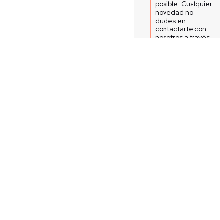
posible. Cualquier 
novedad no 
dudes en 
contactarte con 
nosotros a través 
de nuestros 
canales.

Equipo servicio al 
cliente
5
Opinión verificada
La calidad del producto y la
comodidad de la prenda so
excelentes
Opinión del
9/12/2025
, tras un
experiencia del
28/11/2025
po
Hugo Hernán O.
Útil
(0)
Informe