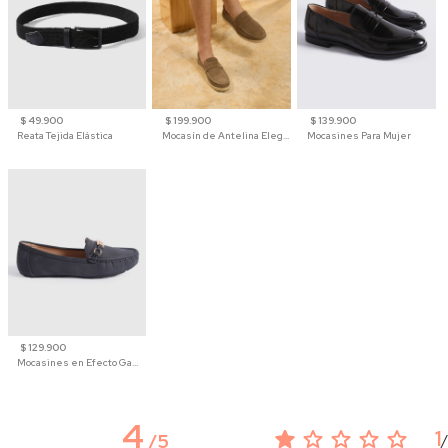
$ 49.900
$ 199.900
$ 139.900
Reata Tejida Elástica
Mocasín de Antelina Elegante con Suela de Contraste Para Hombre
Mocasines Para Mujer
$ 129.900
Mocasines en Efecto Gamuzado Para Mujer
4
1
/
5