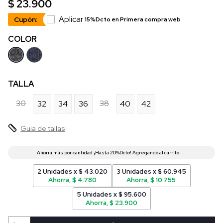
$ 23.900
Aplicar
Cupón:
15%Dcto en Primera compra web
COLOR
TALLA
30
38
32
34
36
40
42
Guia de tallas
2 Unidades x $ 43.020
3 Unidades x $ 60.945
Ahorra, $ 4.780
Ahorra, $ 10.755
5 Unidades x $ 95.600
Ahorra, $ 23.900