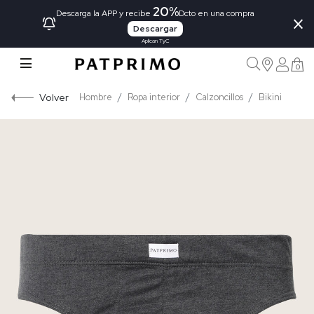
20%
×
Descarga la APP y recibe
Dcto en una compra
Descargar
Aplican TyC
0
Volver
Hombre
Ropa interior
Calzoncillos
Bikini