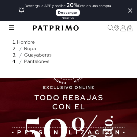
20%
×
Descarga la APP y recibe
Dcto en una compra
Descargar
Aplican TyC
0
Hombre
Ropa
Guayaberas
Pantalones