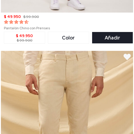
$ 49.950
$ 99.900
Pantalón Chino con Prenses
$ 49.950
Color
Añadir
$ 99.900