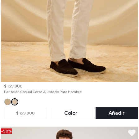
$ 159.900
Pantalón Casual Corte Ajustado Para Hombre
Color
Añadir
$ 159.900
-50%