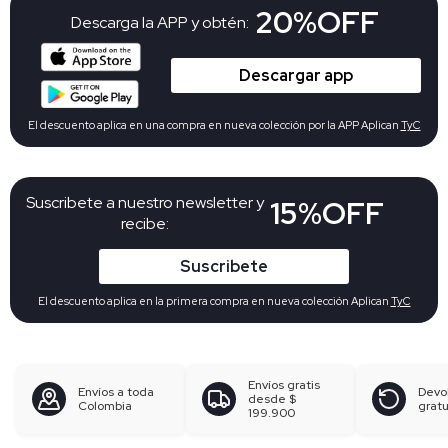
20%OFF
Descarga la APP y obtén:
Descargar app
El descuento aplica en una compra en nueva colección por la APP Aplican
TyC
Suscribete a nuestro newsletter y
15%OFF
recibe:
Suscribete
El descuento aplica en la primera compra en nueva colección Aplican
TyC
Envíos gratis
Envíos a toda
Devo
desde
$
Colombia
gratu
199.900