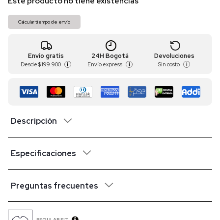
Este producto no tiene existencias
Calcular tiempo de envío
Envío gratis
24H Bogotá
Devoluciones
Desde
$ 199.900
Envío express
Sin costo
i
i
i
Descripción
Especificaciones
Preguntas frecuentes
REGULAR FIT