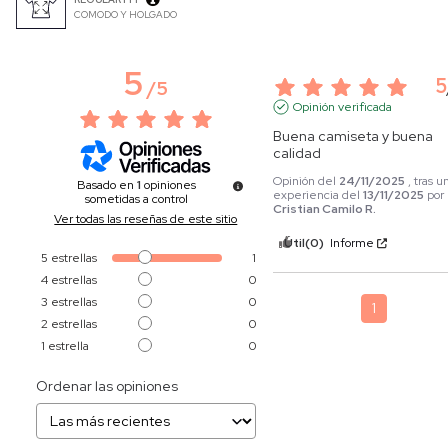
COMODO Y HOLGADO
5
5
/
5
Opinión verificada
Buena camiseta y buena 
calidad
Opinión del
24/11/2025
, tras u
Basado en
1
opiniones
experiencia del
13/11/2025
por
sometidas a control
Cristian Camilo R.
Ver todas las reseñas de este sitio
Útil
(0)
Informe
5
estrellas
1
4
estrellas
0
3
estrellas
0
1
2
estrellas
0
1
estrella
0
Ordenar las opiniones