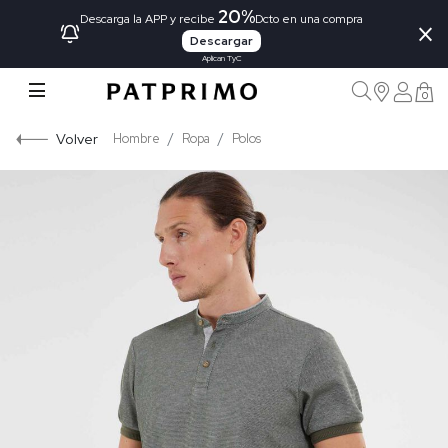
20%
×
Descarga la APP y recibe
Dcto en una compra
Descargar
Aplican TyC
0
Volver
Hombre
Ropa
Polos